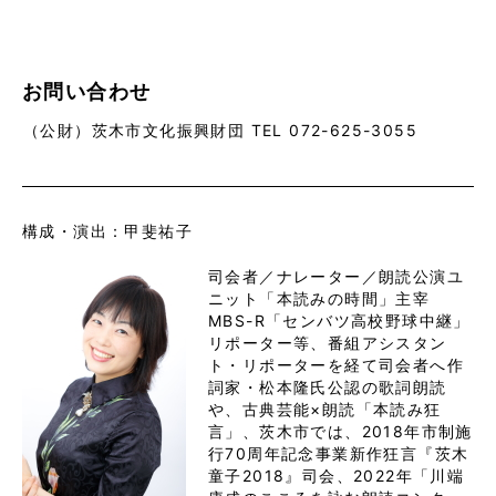
お問い合わせ
（公財）茨木市文化振興財団 TEL 072-625-3055
構成・演出：甲斐祐子
司会者／ナレーター／朗読公演ユ
ニット「本読みの時間」主宰
MBS-R「センバツ⾼校野球中継」
リポーター等、番組アシスタン
ト・リポーターを経て司会者へ作
詞家・松本隆⽒公認の歌詞朗読
や、古典芸能×朗読「本読み狂
⾔」、茨⽊市では、2018年市制施
⾏70周年記念事業新作狂⾔『茨⽊
童⼦2018』司会、2022年「川端