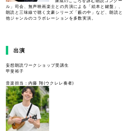
康成のこころを詠む朗読コンクー
ル」司会、無声映画楽⼠との共演による「絵本と鍵盤」、
朗読と三味線で聴く⽂豪シリーズ「藪の中」など、朗読と
他ジャンルのコラボレーションを多数実演。
出演
妄想朗読ワークショップ受講生
甲斐裕子
音楽担当：内藤 翔(ウクレレ奏者)