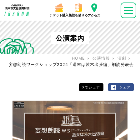
チケット購入
施設を借りる
アクセス
公演案内
HOME
公演情報
演劇
妄想朗読ワークショップ2024「週末は茨木出張編」朗読発表会
Xでシェア
シェア