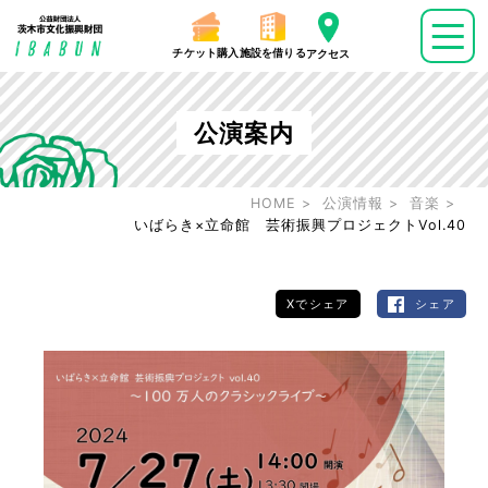
チケット購入
施設を借りる
アクセス
公演案内
HOME
公演情報
音楽
いばらき×立命館 芸術振興プロジェクトVol.40
Xでシェア
シェア