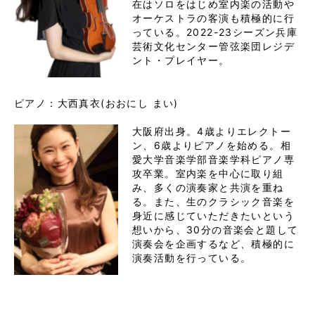
在はソロをはじめ室内楽の活動や
オーケストラの客演も積極的に行
っている。2022-23シーズン兵庫
芸術文化センター管弦楽団レジデ
ント・プレイヤー。
ピアノ：大西真衣(おおにし まい)

大阪府出身。4歳よりエレクトー
ン、6歳よりピアノを始める。相
愛大学音楽学部音楽学科ピアノ専
攻卒業。室内楽を中心に取り組
み、多くの演奏家と共演を重ね
る。また、生のクラシック音楽を
身近に感じていただきたいという
想いから、30分の音楽会と題して
演奏会を企画するなど、積極的に
演奏活動を行っている。