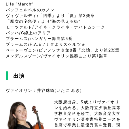
Life “March”
パッフェルベルのカノン
ヴィヴァルディ/「四季」より「夏」第3楽章
「魔女の宅急便」より”海の見える街”
モーツァルト/アイネ・クライネ・ナハトムジーク
バッハ/G線上のアリア
ブラームス/ハンガリー舞曲第5番
ブラームス/F.A.Eソナタよりスケルツォ
ベートーヴェン/ピアノソナタ第8番「悲愴」より第2楽章
メンデルスゾーン/ヴァイオリン協奏曲より第1楽章
出演
ヴァイオリン：井谷珠綺(いたに みき)

大阪府出身。5歳よりヴァイオリ
ンを始める。大阪府立夕陽丘高等
学校音楽科を経て、大阪音楽大学
ヴァイオリン演奏家特別コースを
首席で卒業し最優秀賞を受賞。現