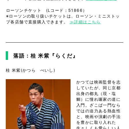
ローソンチケット (Lコード：51866）
※ローソンの取り扱いチケットは、ローソン・ミニストッ
プ各店舗で直接購入できます。
≫詳細はこちら
落語：桂 米紫『らくだ』
桂 米紫(かつら べいし)
かつては映画監督を志
していたが、同じ京都
出身の都丸（現・塩
鯛）に憧れ噺家の道に
入門。ざこば一門なら
ではの迫力ある熱血性
と、映画や演劇の手法
を豊かに取り入れた
生々しくも愛らしい人