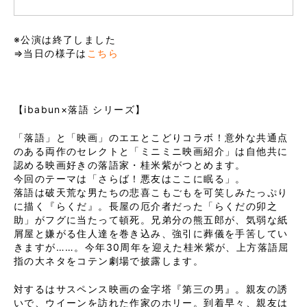
※公演は終了しました
⇒当日の様子は
こちら
【ibabun×落語 シリーズ】
「落語」と「映画」のエエとこどりコラボ！意外な共通点
のある両作のセレクトと「ミニミニ映画紹介」は自他共に
認める映画好きの落語家・桂米紫がつとめます。
今回のテーマは「さらば！悪友はここに眠る」。
落語は破天荒な男たちの悲喜こもごもを可笑しみたっぷり
に描く『らくだ』。長屋の厄介者だった「らくだの卯之
助」がフグに当たって頓死。兄弟分の熊五郎が、気弱な紙
屑屋と嫌がる住人達を巻き込み、強引に葬儀を手筈してい
きますが……。今年30周年を迎えた桂米紫が、上方落語屈
指の大ネタをコテン劇場で披露します。
対するはサスペンス映画の金字塔『第三の男』。親友の誘
いで、ウイーンを訪れた作家のホリー。到着早々、親友は