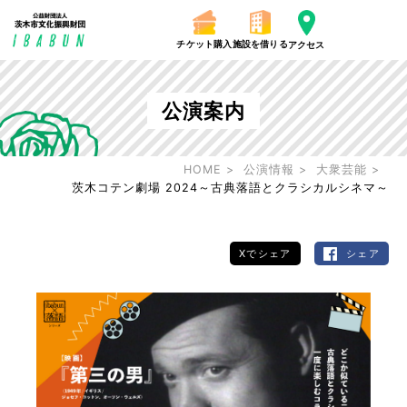
チケット購入
施設を借りる
アクセス
公演案内
HOME
公演情報
大衆芸能
茨木コテン劇場 2024～古典落語とクラシカルシネマ～
Xでシェア
シェア