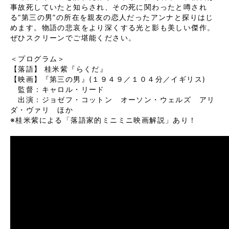
事故死していたと知らされ、その死に関わったと噂され
る“第三の男”の所在を親友の恋人だったアンナと探りはじ
めます。物語の悲哀をより深くする光と影も美しい傑作。
ぜひスクリーンでご堪能ください。
＜プログラム＞
【落語】 桂米紫『らくだ』
【映画】『第三の男』(１９４９／１０４分／イギリス)
監督：キャロル・リード
出演：ジョゼフ・コットン オーソン・ウェルズ アリ
ダ・ヴァリ ほか
※桂米紫による「落語家的ミニミニ映画解説」あり！