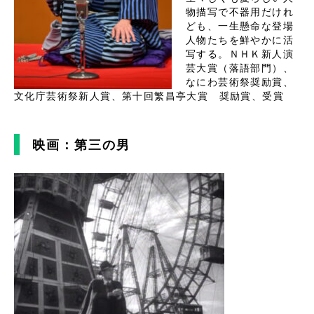
物描写で不器用だけれ
ども、一生懸命な登場
人物たちを鮮やかに活
写する。ＮＨＫ新人演
芸大賞（落語部門）、
なにわ芸術祭奨励賞、
文化庁芸術祭新人賞、第十回繁昌亭大賞 奨励賞、受賞
映画：第三の男