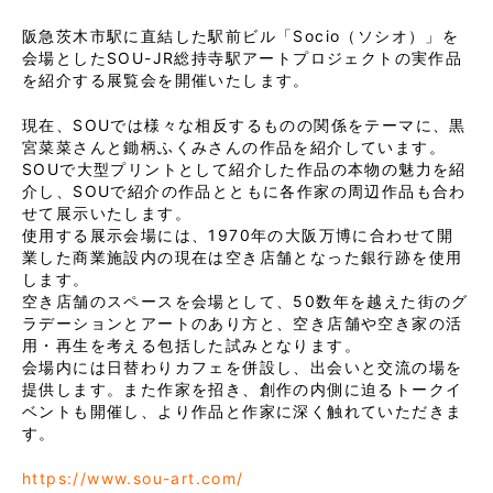
阪急茨木市駅に直結した駅前ビル「Socio（ソシオ）」を
会場としたSOU-JR総持寺駅アートプロジェクトの実作品
を紹介する展覧会を開催いたします。
現在、SOUでは様々な相反するものの関係をテーマに、黒
宮菜菜さんと鋤柄ふくみさんの作品を紹介しています。
SOUで大型プリントとして紹介した作品の本物の魅力を紹
介し、SOUで紹介の作品とともに各作家の周辺作品も合わ
せて展示いたします。
使用する展示会場には、1970年の大阪万博に合わせて開
業した商業施設内の現在は空き店舗となった銀行跡を使用
します。
空き店舗のスペースを会場として、50数年を越えた街のグ
ラデーションとアートのあり方と、空き店舗や空き家の活
用・再生を考える包括した試みとなります。
会場内には日替わりカフェを併設し、出会いと交流の場を
提供します。また作家を招き、創作の内側に迫るトークイ
ベントも開催し、より作品と作家に深く触れていただきま
す。
https://www.sou-art.com/