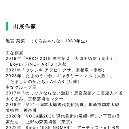
出展作家
黒宮 菜菜 （くろみやなな・1980年生）
主な個展
2019年「ARKO 2019 黒宮菜菜」大原美術館（岡山）、
「Boys」FINCH ARTS（京都）
2021年「ウツシキ アヲヒトクサ」京都場（京都）
2023年「たまのうつわ」ギャラリーノマル（大阪）、
「たましいのかたち」A-LAB（兵庫）
主なグループ展
2017年「のっぴきならない遊動：黒宮菜菜／二藤建人／若
木くるみ」京都芸術センター
2018年「第21回岡本太郎現代芸術賞展」川崎市岡本太郎
美術館（神奈川）
2020年「VOCA展2020 現代美術の展望–新しい平面の作
家たち–」上野の森美術館（東京）
2022年「Since 1989 NOMART－アーティスト×工房展