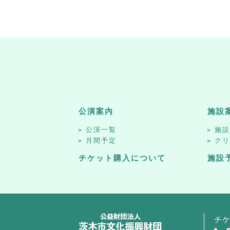
公演案内
施設
公演一覧
施
月間予定
ク
チケット購入について
施設
チ