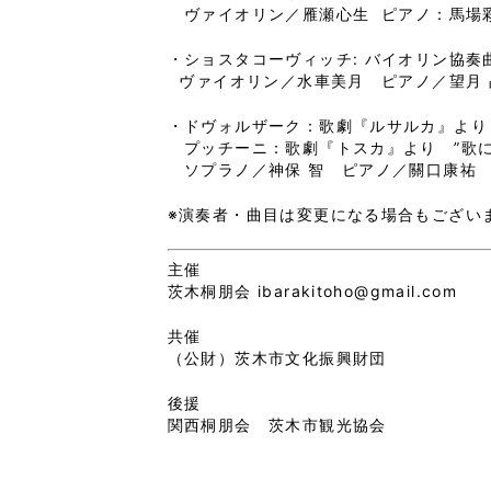
ヴァイオリン／雁瀬心生 ピアノ：馬場
・ショスタコーヴィッチ: バイオリン協奏曲
ヴァイオリン／水車美月 ピアノ／望月 
・ドヴォルザーク：歌劇『ルサルカ』より 
プッチーニ：歌劇『トスカ』より ”歌に
ソプラノ／神保 智 ピアノ／關口康祐
※演奏者・曲目は変更になる場合もござい
主催
茨木桐朋会 ibarakitoho@gmail.com
共催
（公財）茨木市文化振興財団
後援
関西桐朋会 茨木市観光協会