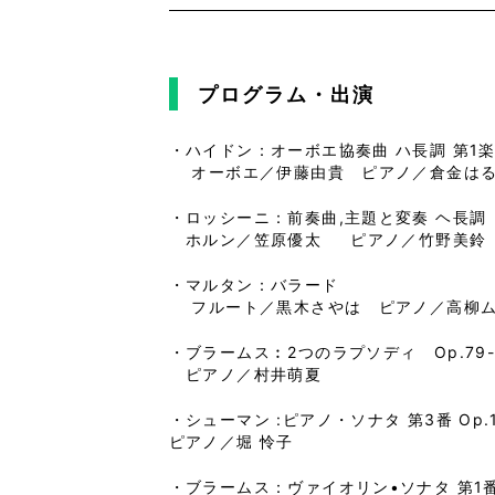
プログラム・出演
・ハイドン：オーボエ協奏曲 ハ長調 第1
オーボエ／伊藤由貴 ピアノ／倉金は
・ロッシーニ：前奏曲,主題と変奏 ヘ長調
ホルン／笠原優太 ピアノ／竹野美鈴
・マルタン：バラード
フルート／黒木さやは ピアノ／高柳
・ブラームス︰2つのラプソディ Op.79
ピアノ／村井萌夏
・シューマン :ピアノ・ソナタ 第3番 Op.1
ピアノ／堀 怜子
・ブラームス：ヴァイオリン•ソナタ 第1番