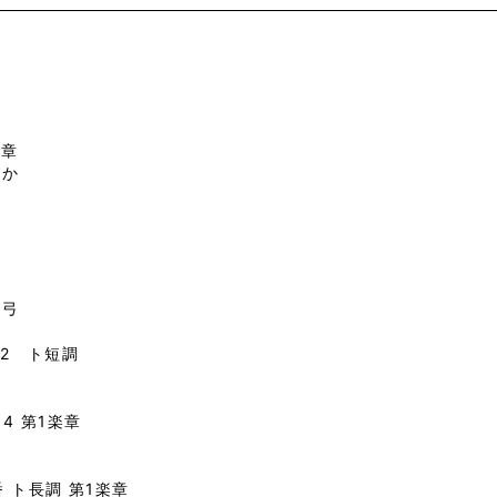
楽章
るか
ム弓
-2 ト短調
4 第1楽章
 ト長調 第1楽章