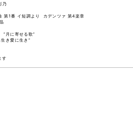
彩乃
 第1番 イ短調より カデンツァ 第4楽章
晶
”月に寄せる歌”
生き愛に生き”
ます