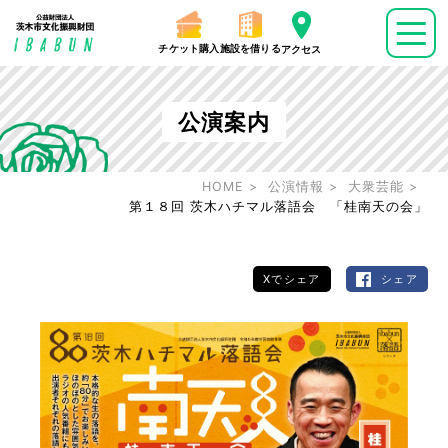
チケット購入
施設を借りる
アクセス
公演案内
HOME
公演情報
大衆芸能
第１８回 茨木ハチマル落語会 「桂南天の会」
Xでシェア
シェア