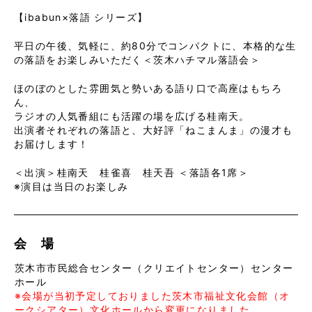
【ibabun×落語 シリーズ】
平日の午後、気軽に、約80分でコンパクトに、本格的な生
の落語をお楽しみいただく＜茨木ハチマル落語会＞
ほのぼのとした雰囲気と勢いある語り口で高座はもちろ
ん、
ラジオの人気番組にも活躍の場を広げる桂南天。
出演者それぞれの落語と、大好評「ねこまんま」の漫才も
お届けします！
＜出演＞桂南天 桂雀喜 桂天吾 ＜落語各1席＞
※演目は当日のお楽しみ
会 場
茨木市市民総合センター（クリエイトセンター）センター
ホール
※会場が当初予定しておりました茨木市福祉文化会館（オ
ークシアター）文化ホールから変更になりました