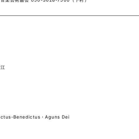
佳江
tus-Benedictus・Aguns Dei