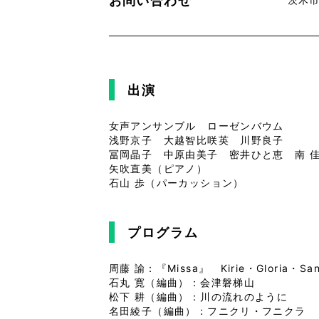
出演
女声アンサンブル ローゼンバウム
浅野京子 大越智比咲英 川野良子
冨岡晶子 中原由美子 密井ひと恵 南 
矢吹直美（ピアノ）
石山 歩（パーカッション）
プログラム
周藤 諭：『Missa』 Kirie・Gloria・Sanc
石丸 寛（編曲）：会津磐梯山
松下 耕（編曲）：川の流れのように
名田綾子（編曲）：フニクリ・フニクラ