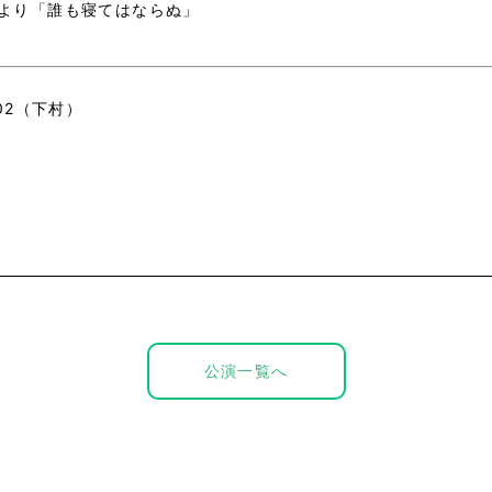
より「誰も寝てはならぬ」
802（下村）
公演一覧へ