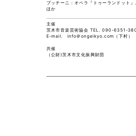
ブッチーニ：オペラ『トゥーランドット』
ほか
主催
茨木市音楽芸術協会 TEL. 090-6351‐3
E-mail. info＠ongeikyo.com（下村）
共催
（公財)茨木市文化振興財団