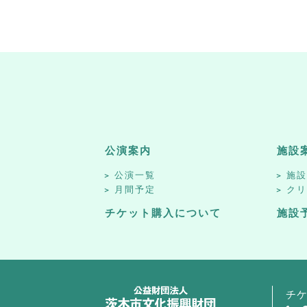
公演案内
施設
公演一覧
施
月間予定
ク
チケット購入について
施設
チ