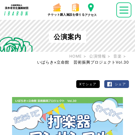
チケット購入
施設を借りる
アクセス
公演案内
HOME
公演情報
音楽
いばらき×立命館 芸術振興プロジェクトVol.30
Xでシェア
シェア