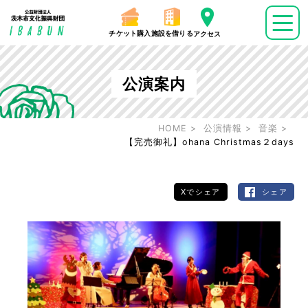
チケット購入
施設を借りる
アクセス
公演案内
HOME
公演情報
音楽
【完売御礼】ohana Christmas２days
Xでシェア
シェア