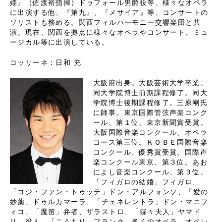
姫』（佐渡裕指揮）ドゥフォール男爵役等、様々なオペラ
に出演する他、『第九』、『メサイア』等、コンサートの
ソリストも務める。関西フィルハーモニー交響楽団と共
演。現在、関西を拠点に様々なオペラやコンサート、ミュ
ージカル等に出演している。
コッリーネ：日和 充
大阪府出身。大阪芸術大学卒業。
同大学院博士前期課程修了。同大
学院博士後期課程修了。三原剛氏
に師事。東京国際管弦声楽コンク
ール、第１位、東京新聞賞受賞。
大阪国際音楽コンクール、オペラ
コース第三位。ＫＯＢＥ国際音楽
コンクール、優秀賞受賞。国際声
楽コンクール東京、第３位。あお
によし音楽コンクール、第３位。
「フィガロの結婚」フィガロ、
「コジ・ファン・トゥッテ」ドン・アルフォンソ、「愛の
妙薬」ドゥルカマーラ、「チェネレントラ」ドン・マニフ
ィコ、「魔笛」弁者、ザラストロ、「蝶々夫人」ヤマド
リ、役人、「こうもり」フランク、多くのオペラ、オペレ