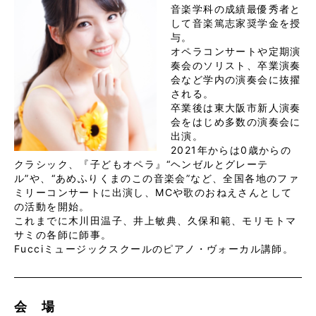
音楽学科の成績最優秀者と
して音楽篤志家奨学金を授
与。
オペラコンサートや定期演
奏会のソリスト、卒業演奏
会など学内の演奏会に抜擢
される。
卒業後は東大阪市新人演奏
会をはじめ多数の演奏会に
出演。
2021年からは0歳からの
クラシック、『子どもオペラ』“ヘンゼルとグレーテ
ル”や、“あめふりくまのこの音楽会”など、全国各地のファ
ミリーコンサートに出演し、MCや歌のおねえさんとして
の活動を開始。
これまでに木川田温子、井上敏典、久保和範、モリモトマ
サミの各師に師事。
Fucciミュージックスクールのピアノ・ヴォーカル講師。
会 場