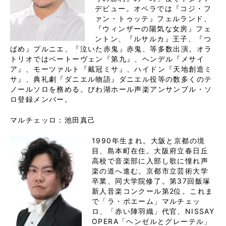
デビュー。オペラでは『コジ・フ
ァン・トゥッテ』フェルランド、
『ウィンザーの陽気な女房』フェ
ントン、『ルサルカ』王子、『つ
ばめ』プルニエ、『泣いた赤鬼』赤鬼、等多数出演。オラ
トリオではベートーヴェン『第九』、ヘンデル『メサイ
ア』、モーツァルト『戴冠ミサ』、ハイドン『天地創造ミ
サ』、典礼劇『ダニエル物語』ダニエル役等の数多くのテ
ノールソロを務める。びわ湖ホール声楽アンサンブル・ソ
ロ登録メンバー。
マルチェッロ：池田真己
1990年生まれ。大阪と京都の境
目、島本町在住。大阪府立春日丘
高校で音楽部に入部し歌に憧れ声
楽の道へ進む。京都市立芸術大学
卒業、同大学院修了。第37回飯塚
新人音楽コンクール第2位。これま
で「ラ・ボエーム」マルチェッ
ロ、「赤い陣羽織」代官、NISSAY
OPERA「ヘンゼルとグレーテル」