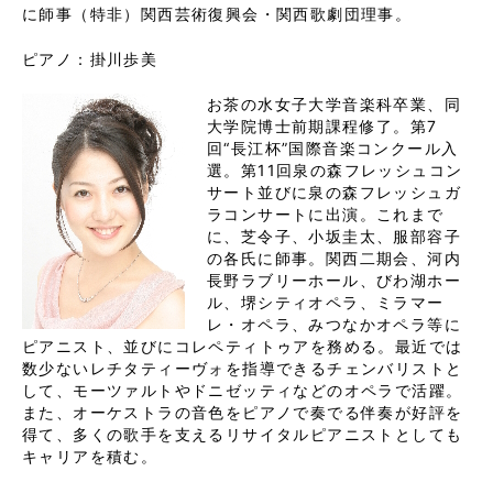
に師事（特非）関西芸術復興会・関西歌劇団理事。
ピアノ：掛川歩美
お茶の水女子大学音楽科卒業、同
大学院博士前期課程修了。第7
回“長江杯”国際音楽コンクール入
選。第11回泉の森フレッシュコン
サート並びに泉の森フレッシュガ
ラコンサートに出演。これまで
に、芝令子、小坂圭太、服部容子
の各氏に師事。関西二期会、河内
長野ラブリーホール、びわ湖ホー
ル、堺シティオペラ、ミラマー
レ・オペラ、みつなかオペラ等に
ピアニスト、並びにコレペティトゥアを務める。最近では
数少ないレチタティーヴォを指導できるチェンバリストと
して、モーツァルトやドニゼッティなどのオペラで活躍。
また、オーケストラの音色をピアノで奏でる伴奏が好評を
得て、多くの歌手を支えるリサイタルピアニストとしても
キャリアを積む。