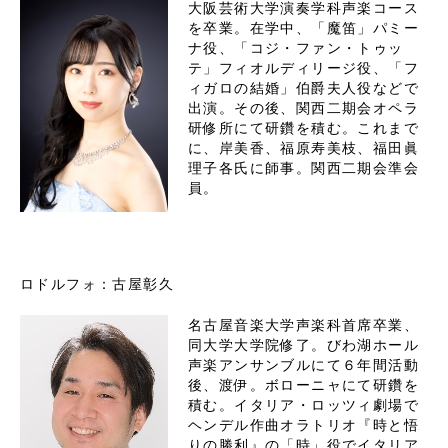
大阪芸術大学演奏学科声楽コース
を卒業。在学中、「魔笛」パミー
ナ役、「コジ・ファン・トゥッ
テ」フィオルディリージ役、「フ
ィガロの結婚」伯爵夫人役などで
出演。その後、関西二期会オペラ
研修所にて研鑽を積む。これまで
に、岸美香、福原寿美枝、福田眞
理子各氏に師事。関西二期会準会
員。
ロドルフォ：古屋彰久
名古屋音楽大学声楽科首席卒業、
同大学大学院修了。びわ湖ホール
声楽アンサンブルにて６年間活動
後、渡伊。ボローニャにて研鑽を
積む。イタリア・ロッツィ劇場で
ヘンデル作曲オラトリオ『時と悟
りの勝利』の「時」役でイタリア