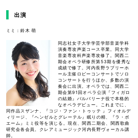
出演
ミミ：鈴木 萌
同志社女子大学学芸学部音楽学科
演奏専攻声楽コース卒業。同大学
音楽専攻科声楽専攻修了。関西二
期会オペラ研修所第53期を優秀な
成績で修了。河内長野ラブリーホ
ール主催ロビーコンサートでソロ
コンサートを行うほか、多数の演
奏会に出演。オペラでは、関西二
期会第91回オペラ公演『フィガロ
の結婚』バルバリーナ役で本格的
なオペラデビュー。これまでに、
同作品スザンナ、『コジ・ファン・トゥッテ 』フィオルデ
ィリージ、『ヘンゼルとグレーテル』眠りの精、『ラ・ボ
エーム』ミミ役等を演じる。現在、関西二期会、関西歌曲
研究会各会員。クレアミュージック河内長野ヴォーカル講
師。