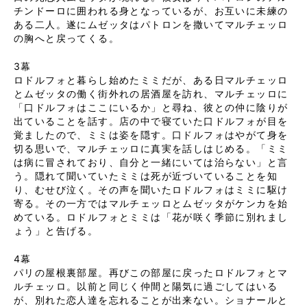
チンドーロに囲われる身となっているが、お互いに未練の
ある二人。遂にムゼッタはパトロンを撒いてマルチェッロ
の胸へと戻ってくる。
3幕
ロドルフォと暮らし始めたミミだが、ある日マルチェッロ
とムゼッタの働く街外れの居酒屋を訪れ、マルチェッロに
「口ドルフォはここにいるか」と尋ね、彼との仲に陰りが
出ていることを話す。店の中で寝ていた口ドルフォが目を
覚ましたので、ミミは姿を隠す。口ドルフォはやがて身を
切る思いで、マルチェッロに真実を話しはじめる。「ミミ
は病に冒されており、自分と一緒にいては治らない」と言
う。隠れて聞いていたミミは死が近づいていることを知
り、むせび泣く。その声を聞いたロドルフォはミミに駆け
寄る。その一方ではマルチェッロとムゼッタがケンカを始
めている。ロドルフォとミミは「花が咲く季節に別れまし
ょう」と告げる。
4幕
パリの屋根裏部屋。再びこの部屋に戻ったロドルフォとマ
ルチェッロ。以前と同じく仲間と陽気に過ごしてはいる
が、別れた恋人達を忘れることが出来ない。ショナールと