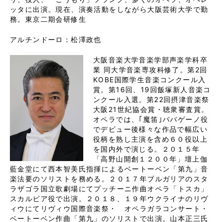
ッタに出演。現在、演奏活動をしながら大阪芸術大学で勤
務。東京二期会研修生
アルチンドーロ：松澤政也
大阪音楽大学音楽学部声楽学科卒
業 同大学音楽専攻科修了。第2回
KOBE国際学生音楽コンクール入
賞。第16回、19回飯塚新人音楽コ
ンクール入選。第22回摂津音楽祭
大阪21世紀協会賞・聴衆審査賞。
オペラでは、｢魔笛｣パパゲーノ役
でデビュー後様々な作品で幅広い
役柄を熟し主演を含め６０役以上
を国内外で演じる。２０１５年
「高野山開創１２００年」壇上伽
藍金堂にて西本智美氏指揮によるベートーベン「第九」音
楽法要のソリストを務める。２０１７年ブルガリアのスタ
ラザゴラ国立歌劇場にてプッチーニ作曲オペラ「トスカ」
スカルピア役で出演。２０１８、１９年ウクライナのリヴ
ィウにてリヴィウ国際音楽祭・ オペラガラコンサート・
ベートーベン作曲「第九」のソリストで出演。山本正三氏