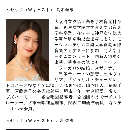
ムゼッタ（Wキャスト）:髙木華奈
大阪府立夕陽丘高等学校音楽科卒
業。神戸女学院大学音楽学部音楽
学科卒業。在学中に神戸女学院大
学海外研修助成金授与により、モ
ーツァルテウム音楽大学夏期国際
音楽アカデミーに参加。同大学オ
ータムコンサート、同新人演奏会
出演。演奏会の他にも、オペラ
「フィガロの結婚」スザンナ、
「皇帝ティートの慈悲」セルヴィ
リア、「ジュリオ・チェーザレ」
トロメーオ役などで出演。これまでに、山本佳人、福嶋千
夏、斉藤言子の各氏に師事。堺市少年少女合唱団、堺リー
ブズハーモニー、各合唱団指導者。合唱団かえでボイスト
レーナー。堺市合唱連盟理事。関西二期会準会員。堺シテ
ィオペラ会員。
ムゼッタ（Wキャスト）：東 奈央