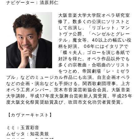
ナビゲーター：清原邦仁
大阪音楽大学大学院オペラ研究室
修了。数多くの公演にソリストと
して出演し、「リゴレット」マン
トヴァ公爵、「ヘンゼルとグレー
テル」魔女等、40以上の幅広い役
柄を好演。 06年にはイタリアで
「蝶々夫人」ゴローを演じ各紙で
好評を得た。オペラ作品以外でも
多くの宗教曲・合唱曲のソリスト
をつとめ、帝国劇場「レ・ミゼラ
ブル」などのミュージカル作品にも出演。自主企画オペラ
などの企画・演出なども手掛ける。関西歌劇団理事。上方
オペラ工房メンバー。茨木市音楽芸術協会会員。大阪音楽
大学講師。平成17年度大阪舞台芸術新人賞受賞。平成25年
度大阪文化祭賞奨励賞及び、吹田市文化功労者賞受賞。
【カヴァーキャスト】
ミミ：玉置彩音
ムゼッタ：知花美規