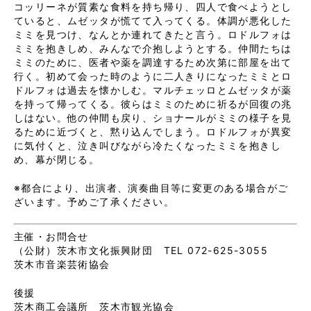
コッリーネが質素な食料を持ち帰り、四人で食べようとし
ていると、ムゼッタが慌てて入ってくる。体調が悪化した
ミミを見つけ、なんとか連れてきたと言う。ロドルフォは
ミミを抱きしめ、みんなで介抱しようとする。仲間たちは
ミミのために、医者や薬を調達するため次第に部屋を出て
行く。初めて会った時のように二人きりになったミミとロ
ドルフォは過去を懐かしむ。マルチェッロとムゼッタが薬
を持って帰ってくる。彼らはミミのために祈るが回復の兆
しはない。他の仲間も戻り、ショナールがミミの様子を見
るために近づくと、黙り込んでしまう。ロドルフォが異変
に気付くと、泣き叫びながら冷たくなったミミを抱きし
め、幕が閉じる。
※都合により、出演者、演奏曲目等に変更のある場合がご
ざいます。予めご了承ください。
主催・お問合せ
（公財）茨木市文化振興財団 TEL 072-625-3055
茨木市音楽芸術協会
後援
茨木商工会議所 茨木市観光協会