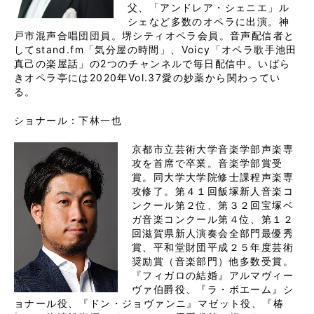
父、「アンドレア・シェニエ」ル
シェなど多数のオペラに出演。神
戸市混声合唱団団員。堺シティオペラ会員。音声配信者と
してstand.fm「気分屋の時間」、Voicy「オペラ歌手池田
真己の楽屋話」の2つのチャンネルで毎日配信中。いばら
きオペラ亭には2020年Vol.37愛の妙薬から関わってい
る。
ショナール：下林一也
京都市立芸術大学音楽学部声楽専
攻を首席で卒業。音楽学部賞受
賞。同大学大学院修士課程声楽専
攻修了。第４１回飯塚新人音楽コ
ンクール第２位、第３２回宝塚ベ
ガ音楽コンクール第４位、第１２
回滋賀県新人演奏会全部門最優秀
賞、平和堂財団平成２５年度芸術
奨励賞（音楽部門）他多数受賞。
『フィガロの結婚』アルマヴィー
ヴァ伯爵役、『ラ・ボエーム』シ
ョナール役、『ドン・ジョヴァンニ』マゼット役、『椿