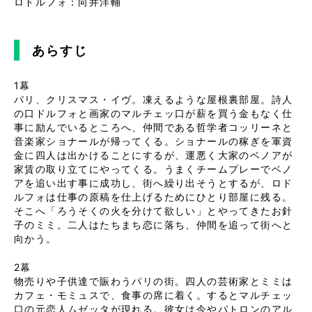
ロドルフォ：向井洋輔
あらすじ
1幕
パリ、クリスマス・イヴ。凍えるような屋根裏部屋。詩人
の口ドルフォと画家のマルチェッ口が薪を買う金もなく仕
事に励んでいるところへ、仲間である哲学者コッリーネと
音楽家ショナールが帰ってくる。ショナールの稼ぎを軍資
金に四人は出かけることにするが、運悪く大家のベノアが
家賃の取り立てにやってくる。うまくチームプレーでベノ
アを追い出す事に成功し、街へ繰り出そうとするが、ロド
ルフォは仕事の原稿を仕上げるためにひとり部屋に残る。
そこへ「ろうそくの火を分けて欲しい」とやってきたお針
子のミミ。二人はたちまち恋に落ち、仲間を追って街へと
向かう。
2幕
物売りや子供達で賑わうパリの街。四人の芸術家とミミは
カフェ・モミュスで、食事の席に着く。するとマルチェッ
口の元恋人ムゼッタが現れる。彼女は今やパトロンのアル