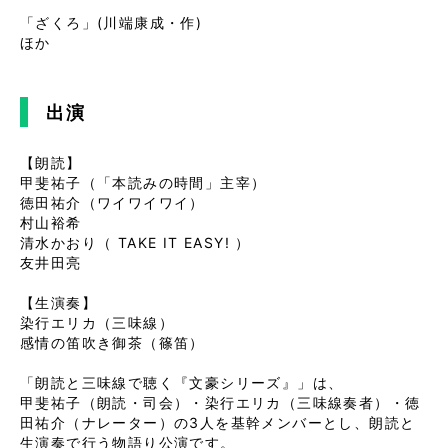
「ざくろ」(川端康成・作)
ほか
出演
【朗読】

甲斐祐子（「本読みの時間」主宰）

徳田祐介（ワイワイワイ）

村山裕希

清水かおり（ TAKE IT EASY! ）

友井田亮

【生演奏】

染行エリカ（三味線）

感情の笛吹き御茶（篠笛）

「朗読と三味線で聴く『文豪シリーズ』」は、

甲斐祐子（朗読・司会）・染行エリカ（三味線奏者）・徳
田祐介（ナレーター）の3人を基幹メンバーとし、朗読と
生演奏で行う物語り公演です。
