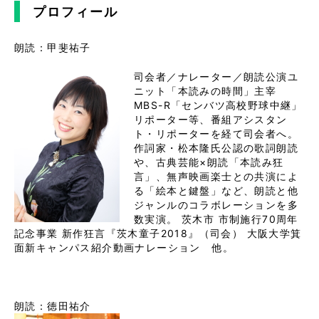
プロフィール
朗読：甲斐祐子
司会者／ナレーター／朗読公演ユ
ニット「本読みの時間」主宰
MBS-R「センバツ高校野球中継」
リポーター等、番組アシスタン
ト・リポーターを経て司会者へ。
作詞家・松本隆氏公認の歌詞朗読
や、古典芸能×朗読「本読み狂
言」、無声映画楽士との共演によ
る「絵本と鍵盤」など、朗読と他
ジャンルのコラボレーションを多
数実演。 茨木市 市制施行70周年
記念事業 新作狂言『茨木童子2018』（司会） 大阪大学箕
面新キャンパス紹介動画ナレーション 他。