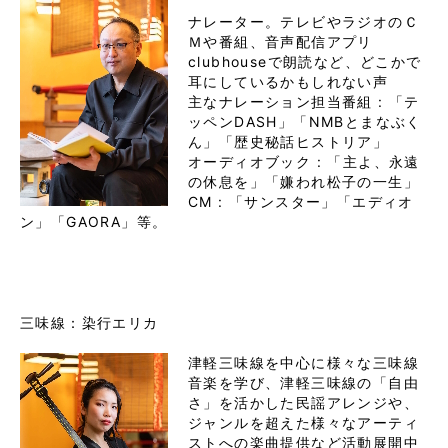
ナレーター。テレビやラジオのＣ
Ｍや番組、音声配信アプリ
clubhouseで朗読など、どこかで
耳にしているかもしれない声

主なナレーション担当番組 : 「テ
ッペンDASH」「NMBとまなぶく
ん」「歴史秘話ヒストリア」

オーディオブック : 「主よ、永遠
の休息を」「嫌われ松子の一生」

CM : 「サンスター」「エディオ
ン」「GAORA」等。
津軽三味線を中心に様々な三味線
音楽を学び、津軽三味線の「自由
さ」を活かした民謡アレンジや、
ジャンルを超えた様々なアーティ
ストへの楽曲提供など活動展開中
