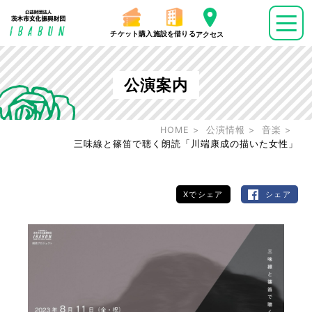
チケット購入
施設を借りる
アクセス
公演案内
HOME
公演情報
音楽
三味線と篠笛で聴く朗読「川端康成の描いた女性」
Xでシェア
シェア