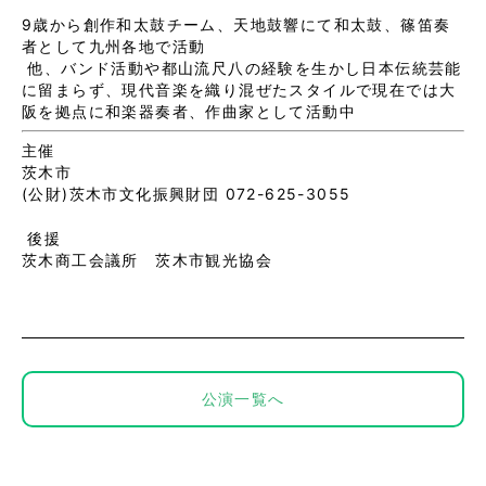
9歳から創作和太鼓チーム、天地鼓響にて和太鼓、篠笛奏
者として九州各地で活動

 他、バンド活動や都山流尺八の経験を生かし日本伝統芸能
に留まらず、現代音楽を織り混ぜたスタイルで現在では大
阪を拠点に和楽器奏者、作曲家として活動中
主催
茨木市
(公財)茨木市文化振興財団 072-625-3055
後援
茨木商工会議所 茨木市観光協会
公演一覧へ