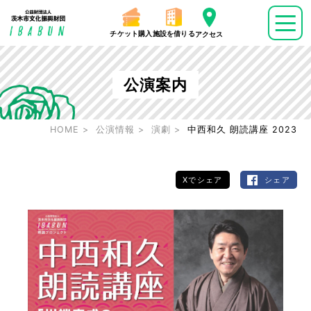
チケット購入
施設を借りる
アクセス
公演案内
HOME
公演情報
演劇
中西和久 朗読講座 2023
Xでシェア
シェア