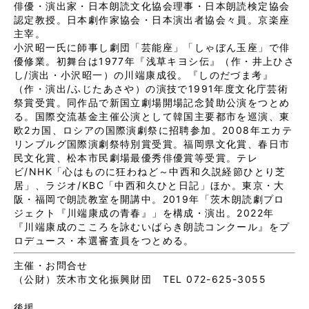
俳優・演出家・日本朗読文化協会理事・日本朗読検定協会
認定教授。日本劇作家協会・日本演出者協会々員。京楽座
主宰。

小沢昭一氏に師事し劇団「芸能座」「しゃぼん玉座」で俳
優修業。初舞台は1977年『浅草キヨシ伝』（作・井上ひさ
し/演出・小沢昭一）の川端康成役。『しのだづま考』
（作・演出/ふじたあさや）の演技で1991年度文化庁芸術
祭賞受賞。同作品で新国立劇場開場記念賛助公演をつとめ
る。国際交流基金主催公演として韓国主要都市を巡演、東
欧2カ国、ロシアの国際演劇祭に招聘参加。2008年エカテ
リンブルグ国際演劇祭特別賞受賞。福岡県文化賞、春日市
民文化賞、松本市民劇場最優秀俳優賞等受賞。テレ
ビ/NHK「心はものに狂わねど～中西和久説経節ひとり芝
居」、ラジオ/KBC「中西和久ひと日記」ほか。東京・大
阪・福岡で朗読教室を開講中。2019年「茨木朗読劇プロ
ジェクト『川端康成の青春』」を構成・演出。2022年
『川端康成のこころを詠むいばらき朗読コンクール』をプ
ロデュース・本選審査員をつとめる。
主催・お問合せ
（公財）茨木市文化振興財団 TEL 072-625-3055
後援