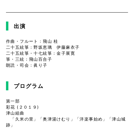
出演
作曲・フルート：飛山 桂
二十五絃箏：野坂恵璃 伊藤麻衣子
二十五絃箏・十七絃箏：金子展寛
箏・三絃：飛山百合子
朗読・司会：眞り子
プログラム
第一部
彩花 (２０１９)
津山組曲
「久米の里」「奥津湯けむり」「洋楽事始め」「津山城
跡」