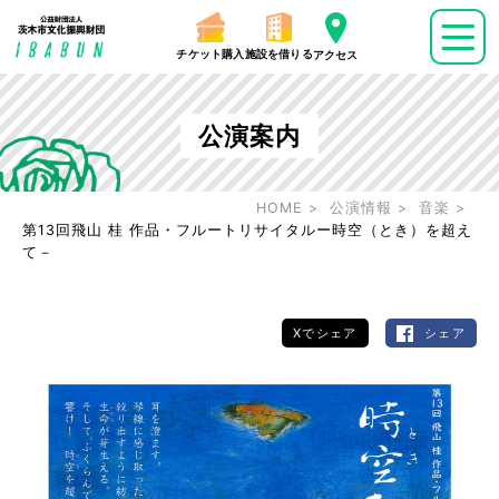
チケット購入
施設を借りる
アクセス
公演案内
HOME
公演情報
音楽
第13回飛山 桂 作品・フルートリサイタルー時空（とき）を超え
て－
Xでシェア
シェア