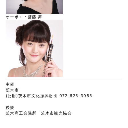
オーボエ：斎藤 舞
主催
茨木市
(公財)茨木市文化振興財団 072-625-3055
後援
茨木商工会議所 茨木市観光協会