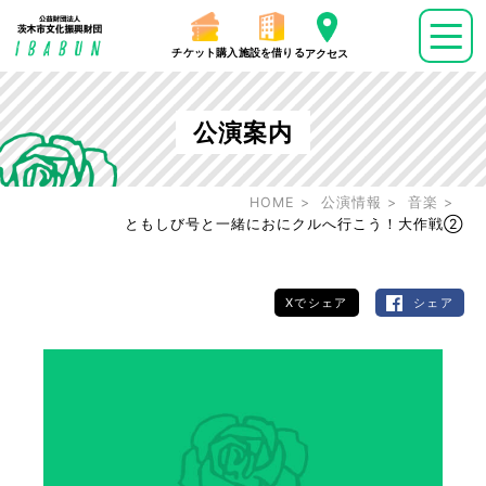
チケット購入
施設を借りる
アクセス
公演案内
HOME
公演情報
音楽
ともしび号と一緒におにクルへ行こう！大作戦②
Xでシェア
シェア