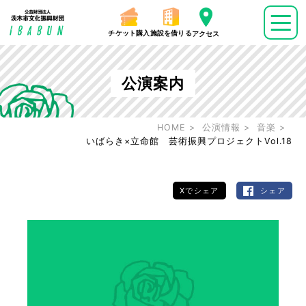
チケット購入
施設を借りる
アクセス
公演案内
HOME
公演情報
音楽
いばらき×立命館 芸術振興プロジェクトVol.18
Xでシェア
シェア