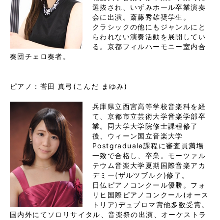
選抜され、いずみホール卒業演奏
会に出演。斎藤秀雄奨学生。

クラシックの他にもジャンルにと
らわれない演奏活動を展開してい
る。京都フィルハーモニー室内合
奏団チェロ奏者。
ピアノ：誉田 真弓(こんだ まゆみ)
兵庫県立西宮高等学校音楽科を経
て、京都市立芸術大学音楽学部卒
業。同大学大学院修士課程修了
後、ウィーン国立音楽大学
Postgraduale課程に審査員満場
一致で合格し、卒業。モーツァル
テウム音楽大学夏期国際音楽アカ
デミー(ザルツブルク)修了。

日仏ピアノコンクール優勝。フォ
リヒ国際ピアノコンクール(オース
トリア)デュプロマ賞他多数受賞。
国内外にてソロリサイタル、音楽祭の出演、オーケストラ