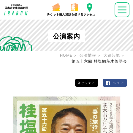
チケット購入
施設を借りる
アクセス
公演案内
HOME
公演情報
大衆芸能
第五十六回 桂塩鯛茨木落語会
Xでシェア
シェア