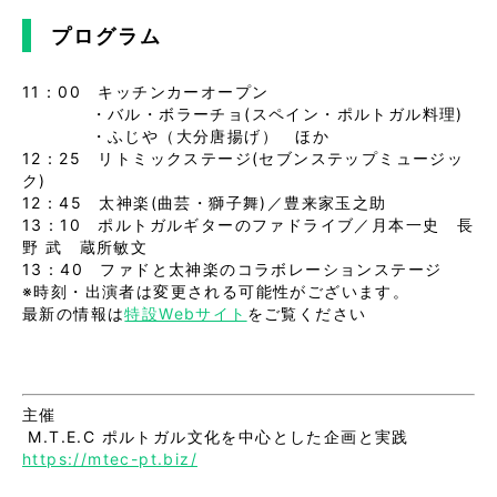
プログラム
11：00 キッチンカーオープン
・バル・ボラーチョ(スペイン・ポルトガル料理)
・ふじや（大分唐揚げ） ほか
12：25 リトミックステージ(セブンステップミュージッ
ク)
12：45 太神楽(曲芸・獅子舞)／豊来家玉之助
13：10 ポルトガルギターのファドライブ／月本一史 長
野 武 蔵所敏文
13：40 ファドと太神楽のコラボレーションステージ
※時刻・出演者は変更される可能性がございます。
最新の情報は
特設Webサイト
をご覧ください
主催
M.T.E.C ポルトガル文化を中心とした企画と実践
https://mtec-pt.biz/