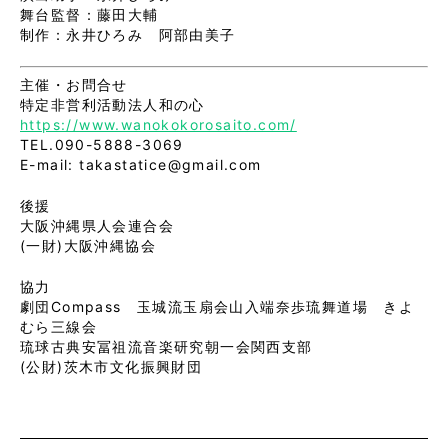
舞台監督：藤田大輔
制作：永井ひろみ 阿部由美子
主催・お問合せ
特定非営利活動法人和の心
https://www.wanokokorosaito.com/
TEL.090-5888-3069
E-mail: takastatice@gmail.com
後援
大阪沖縄県人会連合会
(一財)大阪沖縄協会
協力
劇団Compass 玉城流玉扇会山入端奈歩琉舞道場 きよ
むら三線会
琉球古典安冨祖流音楽研究朝一会関西支部
(公財)茨木市文化振興財団