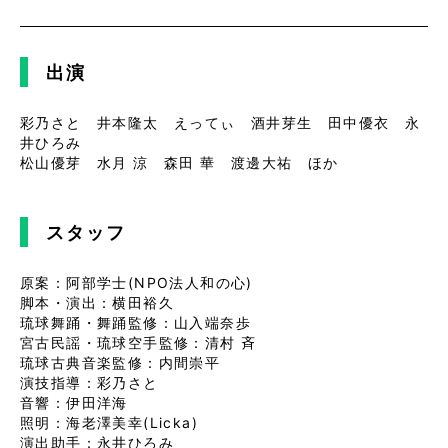
出演
彩乃さと 井本隆太 えってぃ 酒井芽生 田中優衣 永
井ひろみ
松山優芽 水月 涼 森田 華 渡邊大祐 ほか
スタッフ
原案：阿部学士(NPO法人和の心)
脚本・演出：横田裕久
琉球舞踊・舞踊監修：山入端奈歩
宮古民謡・琉球空手監修：清村 斉
琉球古典音楽監修：内間崇平
演技指導：彩乃さと
音響：伊田洋海
照明：海老澤美幸(Licka)
演出助手：永井ひろみ