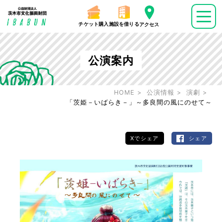
チケット購入
施設を借りる
アクセス
公演案内
HOME
公演情報
演劇
「茨姫－いばらき－」～多良間の風にのせて～
Xでシェア
シェア