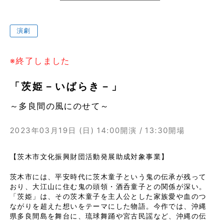
演劇
※終了しました
「茨姫－いばらき－」
～多良間の風にのせて～
2023年03月19日 (日)
14:00開演 / 13:30開場
【茨木市文化振興財団活動発展助成対象事業】
茨木市には、平安時代に茨木童子という鬼の伝承が残って
おり、大江山に住む鬼の頭領・酒呑童子との関係が深い。
「茨姫」は、その茨木童子を主人公とした家族愛や血のつ
ながりを超えた想いをテーマにした物語。今作では、沖縄
県多良間島を舞台に、琉球舞踊や宮古民謡など、沖縄の伝