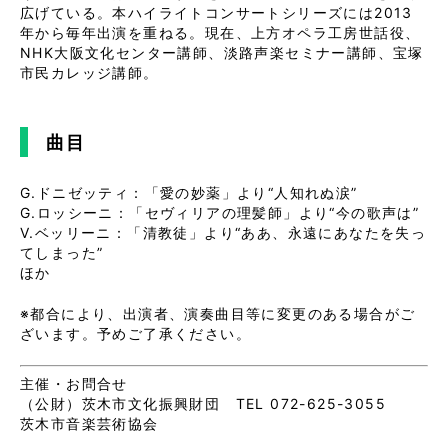
広げている。本ハイライトコンサートシリーズには2013
年から毎年出演を重ねる。現在、上方オペラ工房世話役、
NHK大阪文化センター講師、淡路声楽セミナー講師、宝塚
市民カレッジ講師。
曲目
G.ドニゼッティ：「愛の妙薬」より“人知れぬ涙”
G.ロッシーニ：「セヴィリアの理髪師」より“今の歌声は”
V.ベッリーニ：「清教徒」より“ああ、永遠にあなたを失っ
てしまった”
ほか
※都合により、出演者、演奏曲目等に変更のある場合がご
ざいます。予めご了承ください。
主催・お問合せ
（公財）茨木市文化振興財団 TEL 072-625-3055
茨木市音楽芸術協会