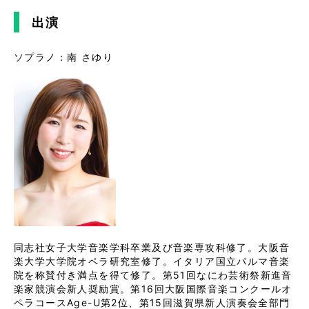
出演
ソプラノ：南 さゆり
同志社女子大学音楽学科卒業及び音楽専攻科修了。大阪音
楽大学大学院オペラ研究室修了。イタリア国立パルマ音楽
院を称賛付き満点を得て修了。第51回なにわ芸術祭新進音
楽家競演会新人奨励賞。第16回大阪国際音楽コンクールオ
ペラコースAge-U第2位、第15回滋賀県新人演奏会全部門