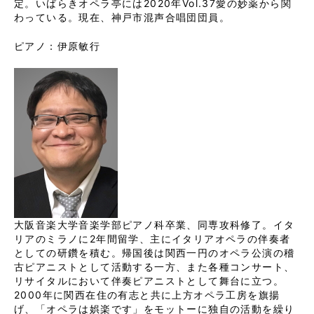
定。いばらきオペラ亭には2020年Vol.37愛の妙薬から関
わっている。現在、神戸市混声合唱団団員。
ピアノ：伊原敏行
大阪音楽大学音楽学部ピアノ科卒業、同専攻科修了。イタ
リアのミラノに2年間留学、主にイタリアオペラの伴奏者
としての研鑽を積む。帰国後は関西一円のオペラ公演の稽
古ピアニストとして活動する一方、また各種コンサート、
リサイタルにおいて伴奏ピアニストとして舞台に立つ。
2000年に関西在住の有志と共に上方オペラ工房を旗揚
げ、「オペラは娯楽です」をモットーに独自の活動を繰り