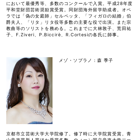
において最優秀等、多数のコンクールで入賞。平成28年度
平和堂財団芸術奨励賞受賞。同財団海外留学助成者。オペ
ラでは「偽の女庭師」セルペッタ、「フィガロの結婚」伯
爵夫人、「リタ」リタ役等多数の主要な役で出演。また宗
教曲等のソリストを務める。これまでに大林敦子、荒田祐
子、F.Ziveri、P.Biccirè、R.Cortesiの各氏に師事。
メゾ・ソプラノ：森 季子
京都市立芸術大学大学院修了。修了時に大学院賞受賞。青
山音楽賞新人賞ほか受賞多数。ウィーン国立音楽大学リー