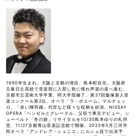
1990年生まれ。大阪と京都の境目、島本町在住。大阪府
立春日丘高校で音楽部に入部し歌に憧れ声楽の道へ進む。
京都市立芸術大学卒業、同大学院修了。第37回飯塚新人音
楽コンクール第2位。オペラ「ラ・ボエーム」マルチェッ
ロ、「赤い陣羽織」代官など様々な役柄を好演。NISSAY
OPERA「ヘンゼルとグレーテル」父役で東京デビュー。シ
ューベルト「冬の旅」リサイタルを10/30島本ゆりの礼拝
堂、11/27京都青山音楽記念館で開催。2023年5月三河市
民オペラ「アンドレア・シェニエ」にルシェ役で出演予