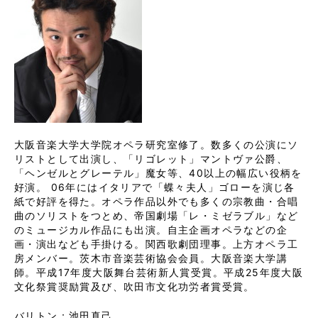
大阪音楽大学大学院オペラ研究室修了。数多くの公演にソ
リストとして出演し、「リゴレット」マントヴァ公爵、
「ヘンゼルとグレーテル」魔女等、40以上の幅広い役柄を
好演。 06年にはイタリアで「蝶々夫人」ゴローを演じ各
紙で好評を得た。オペラ作品以外でも多くの宗教曲・合唱
曲のソリストをつとめ、帝国劇場「レ・ミゼラブル」など
のミュージカル作品にも出演。自主企画オペラなどの企
画・演出なども手掛ける。関西歌劇団理事。上方オペラ工
房メンバー。茨木市音楽芸術協会会員。大阪音楽大学講
師。平成17年度大阪舞台芸術新人賞受賞。平成25年度大阪
文化祭賞奨励賞及び、吹田市文化功労者賞受賞。
バリトン：池田真己