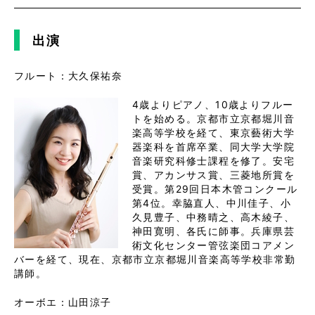
出演
フルート：大久保祐奈
4歳よりピアノ、10歳よりフルー
トを始める。京都市立京都堀川音
楽高等学校を経て、東京藝術大学
器楽科を首席卒業、同大学大学院
音楽研究科修士課程を修了。安宅
賞、アカンサス賞、三菱地所賞を
受賞。第29回日本木管コンクール
第4位。幸脇直人、中川佳子、小
久見豊子、中務晴之、高木綾子、
神田寛明、各氏に師事。兵庫県芸
術文化センター管弦楽団コアメン
バーを経て、現在、京都市立京都堀川音楽高等学校非常勤
講師。
オーボエ：山田涼子