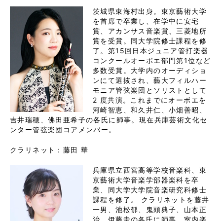
茨城県東海村出身。東京藝術大学
を首席で卒業し、在学中に安宅
賞、アカンサス音楽賞、三菱地所
賞を受賞。同大学院修士課程を修
了。第15回日本ジュニア管打楽器
コンクールオーボエ部門第1位など
多数受賞。大学内のオーディショ
ンにて選抜され、藝大フィルハー
モニア管弦楽団とソリストとして
2 度共演。これまでにオーボエを
河崎智恵、和久井仁、小畑善昭、
吉井瑞穂、佛田亜希子の各氏に師事。現在兵庫芸術文化セ
ンター管弦楽団コアメンバー。
クラリネット：藤田 華
兵庫県立西宮高等学校音楽科、東
京藝術大学音楽学部器楽科を卒
業、同大学大学院音楽研究科修士
課程を修了。 クラリネットを藤井
一男、池松郁、鬼頭典子、山本正
治、伊藤圭の各氏に師事。室内楽