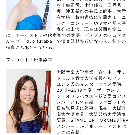
を十亀正司、小池郁江、三界秀
実、津田裕也の各氏に師事。大学
在学時、校内選抜にて藝大モーニ
ング・コンサートやヤマハ新人演
奏会に出演。現在は関西を拠点
に、オーケストラや吹奏楽での客演、ピアノとのデュオグ
ループ 「duo futaba」で演奏活動を行いながら、後進の
指導にもあたっている。
ファゴット：松本静香
大阪音楽大学卒業。在学中、元デ
トモルト音楽大学教授ヘルマン・
ユンク氏のマスタークラス受講。
2017~2019年度、ザ・カレッ
ジ・オペラハウス管弦楽団コアメ
ンバーとして在籍。ファゴットを
日名弘見氏に師事。現在、大阪音
楽大学演奏員、大阪芸術大学演奏
要員、STAND UP！ORCHESTRA
メンバー、かどまアーティストバ
ンクに在籍。