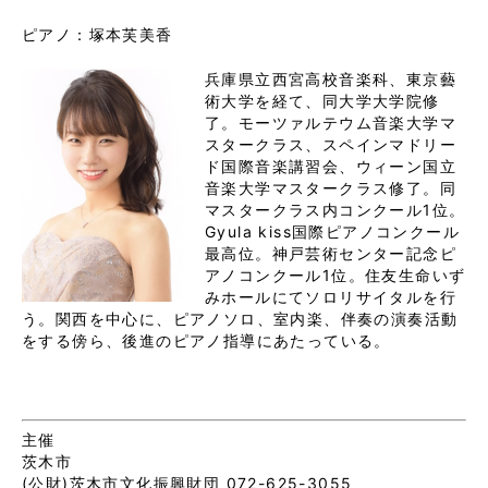
ピアノ：塚本芙美香
兵庫県立西宮高校音楽科、東京藝
術大学を経て、同大学大学院修
了。モーツァルテウム音楽大学マ
スタークラス、スペインマドリー
ド国際音楽講習会、ウィーン国立
音楽大学マスタークラス修了。同
マスタークラス内コンクール1位。
Gyula kiss国際ピアノコンクール
最高位。神戸芸術センター記念ピ
アノコンクール1位。住友生命いず
みホールにてソロリサイタルを行
う。関西を中心に、ピアノソロ、室内楽、伴奏の演奏活動
をする傍ら、後進のピアノ指導にあたっている。
主催
茨木市
(公財)茨木市文化振興財団 072-625-3055