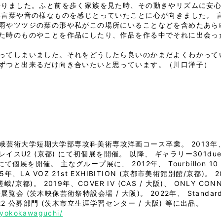
帰りました。ふと前を歩く家族を見た時、その動きやリズムに安心
言葉や音の様なものを感じとっていたことに心が向きました。 言葉
雨やツツジの葉の形や私がこの場所にいることなどを含めたあら
た時のものやことを作品にしたり、作品を作る中でそれに出会っ
ってしまいました。それをどうしたら良いのかまだよくわかって
ずつと出来るだけ向き合いたいと思っています。（川口洋子）
都嵯峨芸術大学短期大学部専攻科美術専攻洋画コース卒業。 2013
スU2 (京都) にて初個展を開催。 以降、 ギャラリー301due (神
個展を開催。 主なグループ展に、 2012年、 Tourbillon 10 (0
年、LA VOZ 21st EXHIBITION (京都市美術館別館/京都)。
都)。 2019年、COVER IV (CAS / 大阪)、 ONLY CO
会 (茨木映像芸術祭特設会場 / 大阪)。 2022年、 Standard Ja
2022 公募部門 (茨木市立生涯学習センター / 大阪) 等に出品。
/yokokawaguchi/