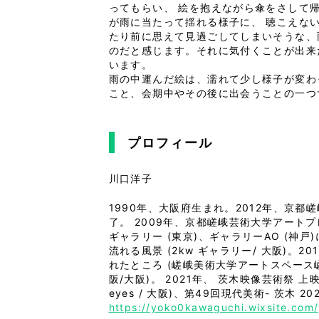
ってもらい、 絵を抱えながら傘をさして
が雨に当たって揺れる様子に、 聴こえない
たり前に思えて見過ごしてしまいそうな、
のだと感じます。それに気付くことが出来
います。
雨の中運んだ絵は、濡れて少し様子が変わ
こと、会期中やその後に出会うことの一つ
プロフィール
川口洋子
1990年、大阪府生まれ。2012年、京
了。 2009年、京都嵯峨芸術大学アートプレイ
ギャラリー (東京)、ギャラリーAO (神戸)にて
流れる風景 (2kw ギャラリー/ 大阪)。2015
れたところ (嵯峨美術大学アートスペース嵯峨/京
阪/大阪)。 2021年、 茨木映像芸術祭 上映展覧
eyes / 大阪)、第49回現代美術- 茨木 
https://yoko0kawaguchi.wixsite.com