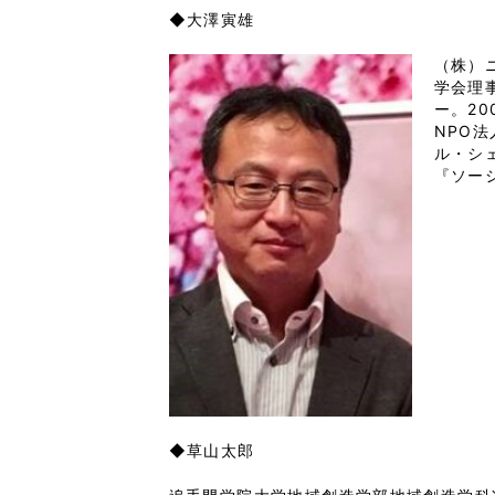
◆大澤寅雄
（株）
学会理
ー。2
NPO
ル・シ
『ソー
◆草山太郎