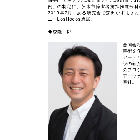
追手門学院大学地域創造学部地域創造学科
例」の制定に、茨木市障害者施策推進分科
2019年7月、ある研究会で森田かずよ
ニーLosHocos所属。
◆森隆一郎
合同会
芸術文
アート
設の新
のプロ
アーツ
曜社。