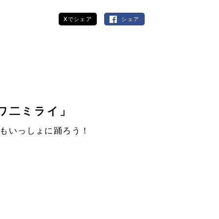
Xでシェア
シェア
ワ二ミライ」
もいっしょに踊ろう！