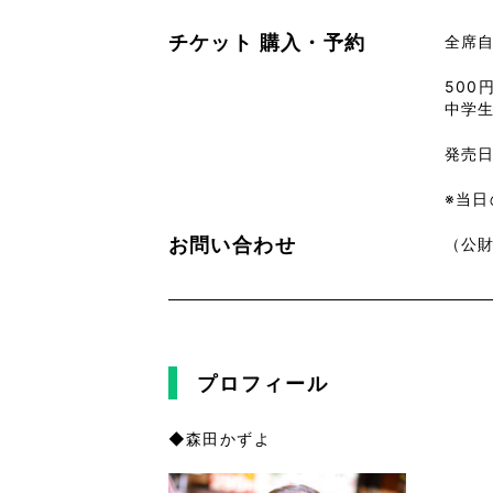
チケット
購入・予約
全席
500
中学
発売日
※当
お問い合わせ
（公財
プロフィール
◆森田かずよ