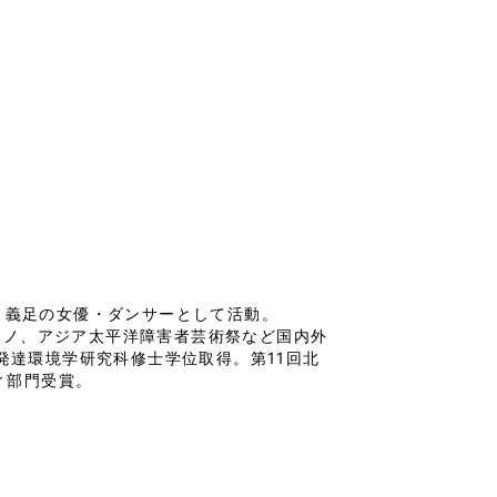
、義足の女優・ダンサーとして活動。
庭劇団ペニノ、アジア太平洋障害者芸術祭など国内外
発達環境学研究科修士学位取得。第11回北
ティ部門受賞。