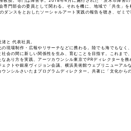
准教授。専門は障害学。2018年4月に施行された「茨木市障害
会専門部会の委員として関わる。それを機に、地域で「共生」を
さんのダンスをとおしたソーシャルアート実践の報告を聴き、ゼミ
社渚と 代表社員。
化の現場制作・広報やリサーチなどに携わる。陸でも海でもなく、
と社会の間に新しい関係性を生み、育むことを目指す。これまで
たなあり方を実践、アーツカウンシル東京でPRディレクターを務め
ジェクトや銀座ヴィジョン会議、横浜美術館ウェブリニューアルなど
カウンシルさいたまプログラムディレクター。共著に「文化からの