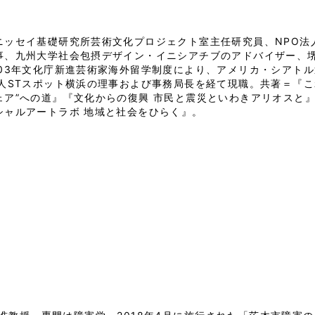
ニッセイ基礎研究所芸術文化プロジェクト室主任研究員、NPO法
事、九州大学社会包摂デザイン・イニシアチブのアドバイザー、堺
003年文化庁新進芸術家海外留学制度により、アメリカ・シアト
法人STスポット横浜の理事および事務局長を経て現職。共著＝『
ェア”への道』『文化からの復興 市民と震災といわきアリオスと
シャルアートラボ 地域と社会をひらく』。