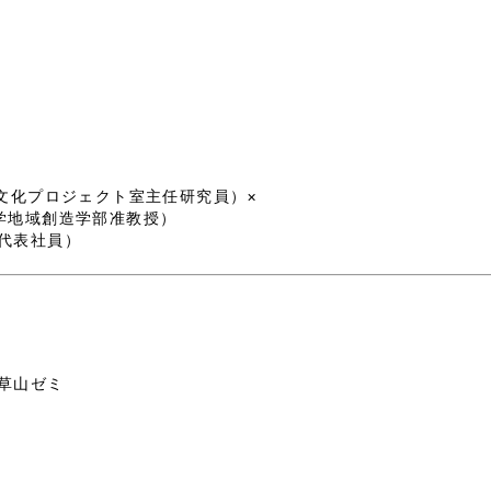
文化プロジェクト室主任研究員）×
学地域創造学部准教授）
代表社員）
草山ゼミ