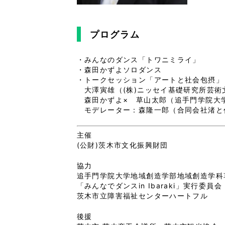
プログラム
・みんなのダンス「トワニミライ」
・森田かずよソロダンス
・トークセッション「アートと社会包摂」
大澤寅雄（(株)ニッセイ基礎研究所芸術
森田かずよ× 草山太郎（追手門学院大
モデレーター：森隆一郎（合同会社渚と
主催
(公財)茨木市文化振興財団
協力
追手門学院大学地域創造学部地域創造学科
「みんなでダンスin Ibaraki」実行委員会
茨木市立障害福祉センターハートフル
後援