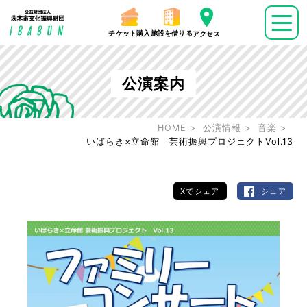
チケット購入
施設を借りる
アクセス
公演案内
HOME
公演情報
音楽
いばらき×立命館 芸術振興プロジェクトVol.13
Xでシェア
シェア