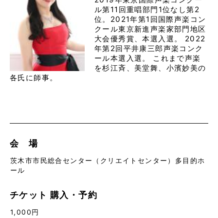
ル第11回重唱部門1位なし第2
位。2021年第1回国際声楽コン
クール東京新進声楽家部門地区
大会優秀賞、本選入選。 2022
年第2回平井康三郎声楽コンク
ール本選入選。 これまで声楽
を杉江斉、美堂舞、小濱妙美の
各氏に師事。
会 場
茨木市市民総合センター（クリエイトセンター）多目的ホ
ール
チケット
購入・予約
1,000円