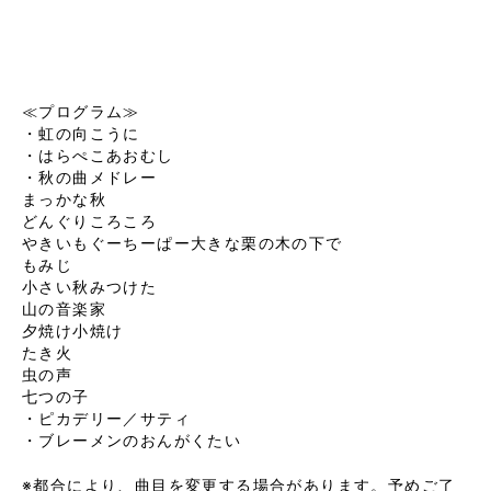
≪プログラム≫
・虹の向こうに
・はらぺこあおむし
・秋の曲メドレー
まっかな秋
どんぐりころころ
やきいもぐーちーぱー大きな栗の木の下で
もみじ
小さい秋みつけた
山の音楽家
夕焼け小焼け
たき火
虫の声
七つの子
・ピカデリー／サティ
・ブレーメンのおんがくたい
※都合により、曲目を変更する場合があります。予めご了