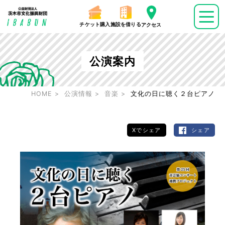
チケット購入
施設を借りる
アクセス
公演案内
HOME
公演情報
音楽
文化の日に聴く２台ピアノ
Xでシェア
シェア