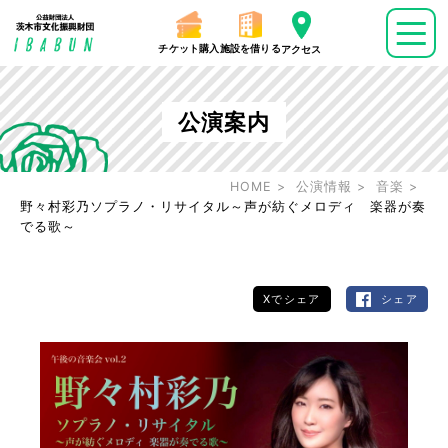
チケット購入
施設を借りる
アクセス
公演案内
HOME
公演情報
音楽
野々村彩乃ソプラノ・リサイタル～声が紡ぐメロディ 楽器が奏
でる歌～
Xでシェア
シェア