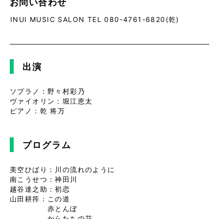
お問い合わせ
INUI MUSIC SALON TEL 080-4761-6820(乾)
出演
ソプラノ：野々村彩乃
ヴァイオリン：堀江恵太
ピアノ：乾 将万
プログラム
美空ひばり：川の流れのように
南こうせつ：神田川
越谷達之助：初恋
山田耕筰：この道
赤とんぼ
からたちの花