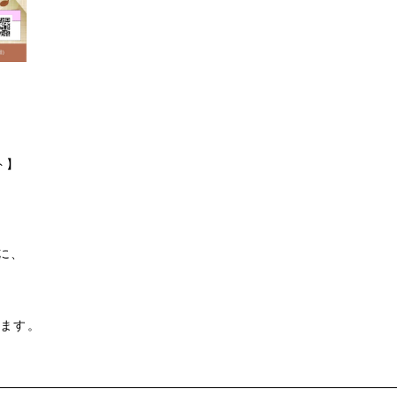
ト】
に、
します。