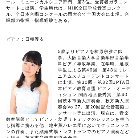
ール　ミュージカルシニア部門　第
3
位。受賞者ガラコン
サートに出演。
学生時代は、
NHK
全国学校音楽コンクー
ル、全日本合唱コンクールの両大会で全国大会に出場。合
唱部の指揮・指導経験もある。
ピアノ：日朝優衣
5
歳よりピアノを柿原宗雅に師
事。
大阪音楽大学音楽学部音楽学
科ピアノ専攻卒業。在学時、選抜
学生による第
46
回・第
48
回ミレ
ニアムスチューデントコンサート
に出演。第
30
回・第
32
回
JPTA
日
本ピアノ教育連盟
ピアノ・オーデ
ィション
関西地区優秀賞、第
40
回茨木市新人演奏会、枚方新人演
奏会
Vo.27
、第
20
回記念音芸協コ
ンサート等に出演。
現在は、音楽
教室講師としてピアノ・幼児リトミックのレッスンを担当
し指導に携わる他、
地主薫バレエ団においてクラスレッス
ンの伴奏、また結婚式場・レストランでのピアノ演奏など
も行う。茨木市音楽芸術協会会員。