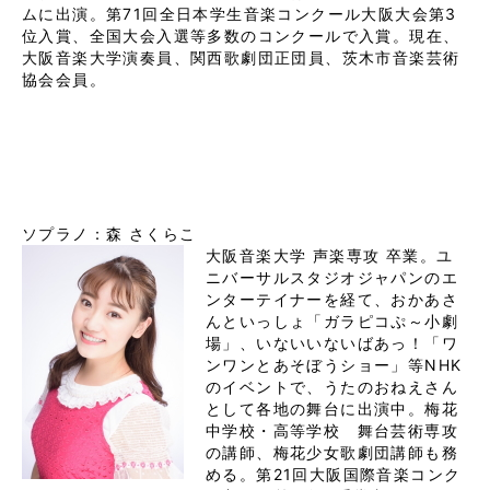
ムに出演。第71回全日本学生音楽コンクール大阪大会第3
位入賞、全国大会入選等多数のコンクールで入賞。現在、
大阪音楽大学演奏員、関西歌劇団正団員、茨木市音楽芸術
協会会員。

ソプラノ：森 さくらこ
大阪音楽大学
声楽専攻
卒業。ユ
ニバーサルスタジオジャパンのエ
ンターテイナーを経て、おかあさ
んといっしょ「ガラピコぷ～小劇
場」、いないいないばあっ！「ワ
ンワンとあそぼうショー」等
NHK
のイベントで、うたのおねえさん
として各地の舞台に出演中。梅花
中学校・高等学校　舞台芸術専攻
の講師、梅花少女歌劇団講師も務
める。
第
21
回大阪国際音楽コンク