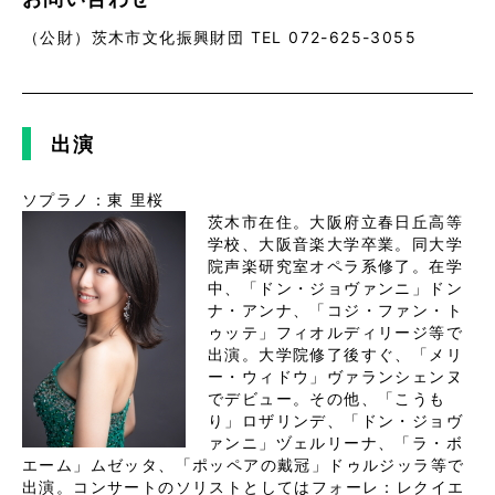
（公財）茨木市文化振興財団 TEL 072-625-3055
出演
ソプラノ：東 里桜
茨木市在住。大阪府立春日丘高等
学校、大阪音楽大学卒業。同大学
院声楽研究室オペラ系修了。在学
中、「ドン・ジョヴァンニ」ドン
ナ・アンナ、「コジ・ファン・ト
ゥッテ」フィオルディリージ等で
出演。大学院修了後すぐ、「メリ
ー・ウィドウ」ヴァランシェンヌ
でデビュー。その他、「こうも
り」ロザリンデ、「ドン・ジョヴ
ァンニ」ヅェルリーナ、「ラ・ボ
エーム」ムゼッタ、「ポッペアの戴冠」ドゥルジッラ等で
出演。コンサートのソリストとしてはフォーレ：レクイエ