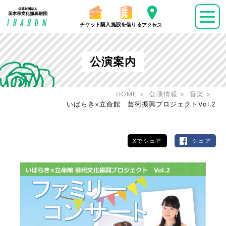
チケット購入
施設を借りる
アクセス
公演案内
HOME
公演情報
音楽
いばらき×立命館 芸術振興プロジェクトVol.2
Xでシェア
シェア