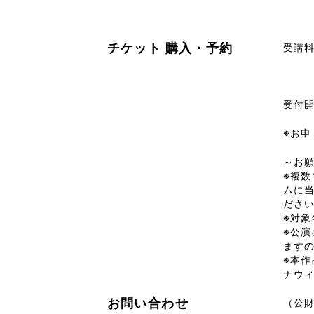
チケット
購入・予約
受講料
※子
大人
受付開
※お申
～お
※複数
ムに
ださ
※対
※公
ます
※本
ナウ
お問い合わせ
（公財