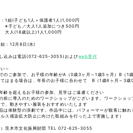
：1組(子ども1人＋保護者1人)1,000円
ども／大人1人追加につき500円
(18歳以上)1人1,000円
始：12月8日(水)
し込みは電話(072-625-3055)および
web受付
願い～
でのご参加で、お子様の年齢がA（0歳3ヶ月～1歳5ヶ月）B（1
当てはまる場合は、年長のお子様に合わせて B（1歳6ヶ月～3歳
い
象年齢を超えるお子様の参加、見学はご遠慮ください
演の前に導入のためのワークショップがございます。ワークショッ
ので、動きやすい服装をおすすめいたします
作品は体験型の演劇です。作品中には、パフォーマーが観客に触れ
ィルス感染拡大防止に向けた取組みを行った上で実施します）
）茨木市文化振興財団 TEL 072-625-3055