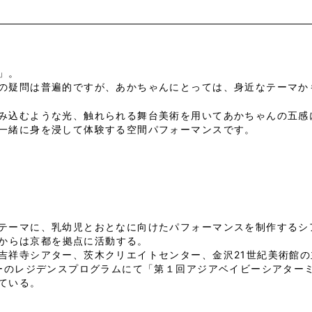
」。
の疑問は普遍的ですが、あかちゃんにとっては、身近なテーマか
み込むような光、触れられる舞台美術を用いてあかちゃんの五感
一緒に身を浸して体験する空間パフォーマンスです。
テーマに、乳幼児とおとなに向けたパフォーマンスを制作するシ
8年からは京都を拠点に活動する。
吉祥寺シアター、茨木クリエイトセンター、金沢21世紀美術館
ターのレジデンスプログラムにて「第１回アジアベイビーシアター
ている。