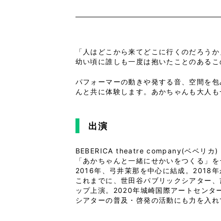
「人はどこから来てどこに行くのだろうか
幼い頃に誰しも一度は抱いたことのあるこ
パフォーマーの動きや発する音、空間を包
んと共に体験します。あかちゃんも大人も
出演
BEBERICA theatre company(ベベリカ)
「あかちゃんと一緒にせかいをつくる」を
2016年、弓井茉那を中心に結成。201
これまでに、世田谷パブリックシアター、
ップ上演。2020年城崎国際アートセン
シアターの普及・啓発の活動にも力を入れ