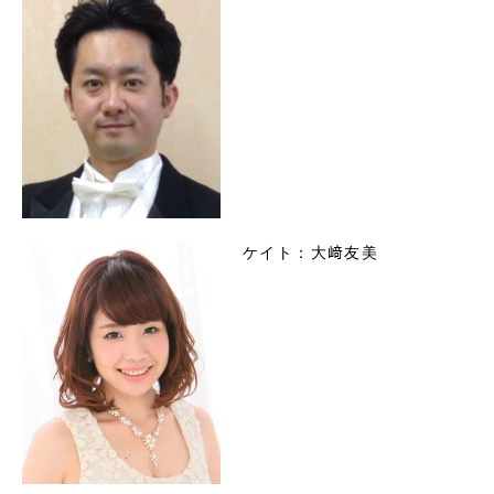
ケイト：大﨑友美