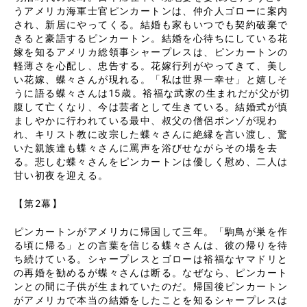
うアメリカ海軍士官ピンカートンは、仲介人ゴローに案内
され、新居にやってくる。結婚も家もいつでも契約破棄で
きると豪語するピンカートン。結婚を心待ちにしている花
嫁を知るアメリカ総領事シャープレスは、ピンカートンの
軽薄さを心配し、忠告する。花嫁行列がやってきて、美し
い花嫁、蝶々さんが現れる。「私は世界一幸せ」と嬉しそ
うに語る蝶々さんは15歳。裕福な武家の生まれだが父が切
腹して亡くなり、今は芸者として生きている。結婚式が慎
ましやかに行われている最中、叔父の僧侶ボンゾが現わ
れ、キリスト教に改宗した蝶々さんに絶縁を言い渡し、驚
いた親族達も蝶々さんに罵声を浴びせながらその場を去
る。悲しむ蝶々さんをピンカートンは優しく慰め、二人は
甘い初夜を迎える。
【第2幕】
ピンカートンがアメリカに帰国して三年。「駒鳥が巣を作
る頃に帰る」との言葉を信じる蝶々さんは、彼の帰りを待
ち続けている。シャープレスとゴローは裕福なヤマドリと
の再婚を勧めるが蝶々さんは断る。なぜなら、ピンカート
ンとの間に子供が生まれていたのだ。帰国後ピンカートン
がアメリカで本当の結婚をしたことを知るシャープレスは