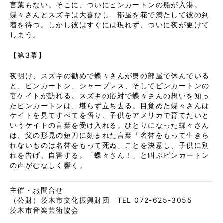
言葉もない。そこに、ついにピンカートンの船が入港。
蝶々さんとスズキは大喜びし、部屋を花で満たして彼の到
着を待つ。しかし彼はすぐには現れず、ついに夜が更けて
しまう。
【第3幕】
夜明け、スズキの勧めで蝶々さんが奥の部屋で休んでいる
と、ピンカートン、シャープレス、そしてピンカートンの
妻ケイトが訪れる。スズキの応対で蝶々さんの想いを知っ
たピンカートンは、堪らず立ち去る。目覚めた蝶々さんは
ケイトを見てすべてを悟り、子供をアメリカで育てたいと
いうケイトの言葉を受け入れる。ひとりになった蝶々さん
は、父の形見の短刀に刻まれた言葉「名誉をもって生きら
れないものは名誉をもって死ぬ」ことを決意し、子供に別
れを告げ、自害する。「蝶々さん！」と叫ぶピンカートン
の声がむなしく響く。
主催・お問合せ
（公財）茨木市文化振興財団 TEL 072-625-3055
茨木市音楽芸術協会