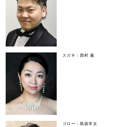
スズキ：西村 薫
ゴロー：島袋羊太