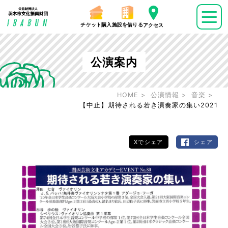
チケット購入
施設を借りる
アクセス
公演案内
HOME
公演情報
音楽
【中止】期待される若き演奏家の集い2021
Xでシェア
シェア