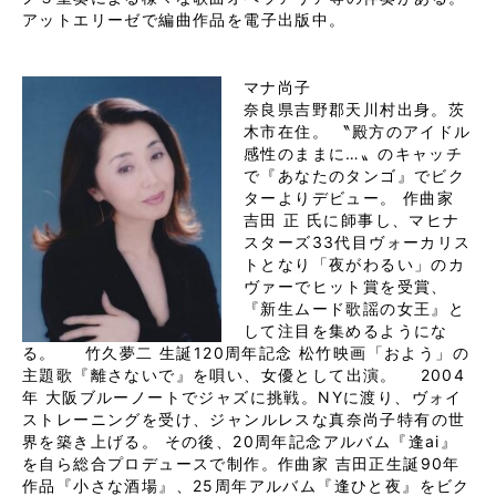
アットエリーゼで編曲作品を電子出版中。
マナ尚子
奈良県吉野郡天川村出身。茨
木市在住。 〝殿方のアイドル
感性のままに…〟のキャッチ
で『あなたのタンゴ』でビク
ターよりデビュー。 作曲家
吉田 正 氏に師事し、マヒナ
スターズ33代目ヴォーカリス
トとなり「夜がわるい」のカ
ヴァーでヒット賞を受賞、
『新生ムード歌謡の女王』と
して注目を集めるようにな
る。 竹久夢二 生誕120周年記念 松竹映画「およう」の
主題歌『離さないで』を唄い、女優として出演。 2004
年 大阪ブルーノートでジャズに挑戦。NYに渡り、ヴォイ
ストレーニングを受け、ジャンルレスな真奈尚子特有の世
界を築き上げる。 その後、20周年記念アルバム『逢ai』
を自ら総合プロデュースで制作。作曲家 吉田正生誕90年
作品『小さな酒場』、25周年アルバム『逢ひと夜』をビク