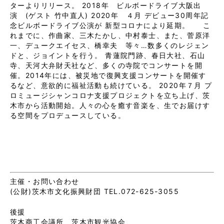
ターよりリリース。 2018年 ビルボードライブ大阪出
演 (ゲスト 竹中直人) 2020年 ４月 デビュー30周年記
念ビルボードライブ公演が 新型コロナにより延期。 こ
れまでに、作曲家、三木たかし、中村泰士、また、菅原洋
一、デュークエイセス、橋幸夫 等々…数多くのレジェン
ドと、ジョイントを行う。 青蓮院門跡、春日大社、石山
寺、天河大弁財天社など、多くの寺院でコンサートを開
催。2014年には、被災地で復興支援コンサートを開催す
るなど、意欲的に福祉活動も続けている。 2020年７月 プ
ロミュージシャンコロナ支援プロジェクトを立ち上げ、茨
木市から活動開始。人々の心を癒す音楽を、生でお届けす
る空間をプロデュースしている。
主催・お問い合わせ
(公財)茨木市文化振興財団 TEL.072-625-3055
後援
茨木商工会議所 茨木市観光協会