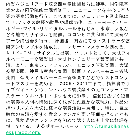
内楽をジュリアード弦楽四重奏団団員らに師事。同学院卒
業および同学院修士課程修了。 ニューヨークを中心に室内
楽の演奏活動を行う。これまでに、ジュリアード音楽院に
てＪ.フックス教授の助手や講師の他、ニューヨーク･カー
ネギー･ワイル･リサイタルホールをはじめ、東京、大阪な
ど各地でリサイタルを開催。コロンビア共和国にて演奏ツ
アーや講習会を行う。 帰国後、関西にてラ・ストラーダ弦
楽アンサンブルを結成し、コンサートマスターを務める。
ＮＨＫ-ＦＭリサイタルに出演。ソリストとして、大阪フィ
ルハーモニー交響楽団・大阪センチュリー交響楽団と共
演。また、東京シティフィルハーモニック管弦楽団、大阪
交響楽団、神戸市室内合奏団、関西フィルハーモニー管弦
楽団、奈良フィルハーモニー管弦楽団などでゲストコンサ
ートマスターを務める。 2008～2011年まで、指揮者でラ
イプツィヒ・ゲヴァントハウス管弦楽団の元コンサートマ
スター：ゲルハルト・ボッセ氏に師事。 信念に基づく独自
の演奏や人間の情緒に深く根ざした豊かな表現力、作品の
持つリズムを大切に様々な演奏活動を展開し、特に、巨匠
時代の名演を愛する音楽ファンから高い評価を得るととも
に、乳幼児やクラシックを初めて聴く人にも非常に好評を
博している。 ★公式ホームページ
http://tamakikanas
eki.jimdo.com/