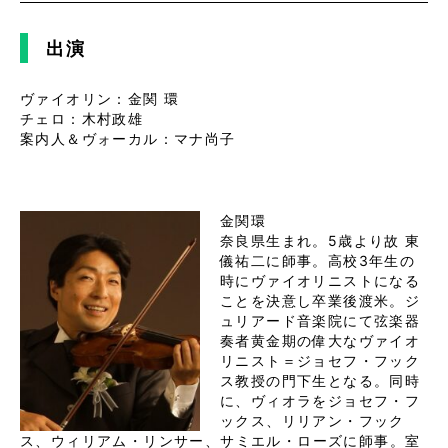
出演
ヴァイオリン：金関 環
チェロ：木村政雄
案内人＆ヴォーカル：マナ尚子
金関環
奈良県生まれ。5歳より故 東
儀祐二に師事。高校3年生の
時にヴァイオリニストになる
ことを決意し卒業後渡米。ジ
ュリアード音楽院にて弦楽器
奏者黄金期の偉大なヴァイオ
リニスト＝ジョセフ・フック
ス教授の門下生となる。同時
に、ヴィオラをジョセフ・フ
ックス、リリアン・フック
ス、ウィリアム・リンサー、サミエル・ローズに師事。室