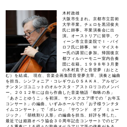
木村政雄
大阪市生まれ。京都市立芸術
大学卒業。チェロを黒沼俊夫
氏に師事。卒業演奏会に出
演。オーストリアに留学、ウ
ィーン市立音楽院でＩ・バイ
ロフ氏に師事、Ｍ・マイスキ
ー氏の講習に参加。帰国後京
都フィルハーモニー室内合奏
団に在籍。１９９８年３月妻
の木村直子と音登夢（おとと
む）を結成。 現在、音楽企画集団音登夢主宰、演奏と編曲
を担当。シンフォニア・コレギウムＯＳＡＫＡ、アルゼン
チンタンゴユニットのオルケスタ・アストロリコのメンバ
ー。２０１２年には自ら作曲した音楽物語「蜘蛛の糸」
「あさことゆうこ」を初演。 サンスクエア堺での「お年玉
コンサート」の編曲、いずみホールでの「お子様ランチタ
イムコンサート」で「ボレロ」「サウンド オブ ミュー
ジック」「胡桃割り人形」の編曲を担当、好評を博した。
最近では姫路オペラ協会３０周年記念コンサートでのピア
ノ５重奏による様々な歌曲オペラアリア等の伴奏がある。