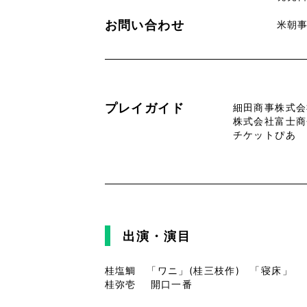
お問い合わせ
米朝事
プレイガイド
細田商事株式会社 
株式会社富士商会 
チケットぴあ TE
出演・演目
桂塩鯛 「ワニ」(桂三枝作) 「寝床」
桂弥壱 開口一番