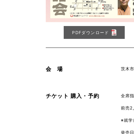
PDFダウンロード
会 場
茨木
チケット
購入・予約
全席
前売2
※就
発売日