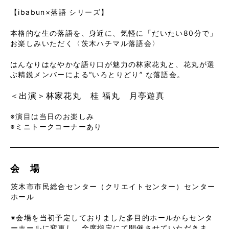
【ibabun×落語 シリーズ】
本格的な生の落語を、身近に、気軽に「だいたい80分で」
お楽しみいただく〈茨木ハチマル落語会〉
はんなりはなやかな語り口が魅力の林家花丸と、花丸が選
ぶ精鋭メンバーによる“いろとりどり” な落語会。
＜出演＞林家花丸 桂 福丸 月亭遊真
※演目は当日のお楽しみ
※ミニトークコーナーあり
会 場
茨木市市民総合センター（クリエイトセンター）センター
ホール
※会場を当初予定しておりました多目的ホールからセンタ
ーホールに変更し、全席指定にて開催させていただきま