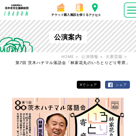
チケット購入
施設を借りる
アクセス
公演案内
HOME
公演情報
大衆芸能
第7回 茨木ハチマル落語会「林家花丸のいろとりどり寄席」
Xでシェア
シェア