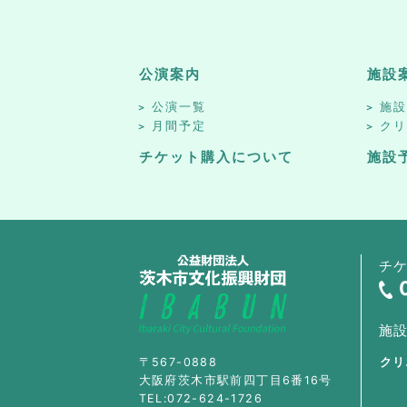
公演案内
施設
公演一覧
施
月間予定
ク
チケット購入について
施設
チ
施
〒567-0888
クリ
大阪府茨木市駅前四丁目6番16号
TEL:072-624-1726