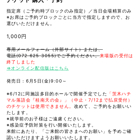
指定席（ご予約時ブロックのみ指定）／当日会場精算のみ
※お席はご予約ブロックごとに当方で指定しますので、お
選びいただけません。
1,000円
専用メールフォーム（外部サイト）または、
電話(072-625-3055)でご予約ください。
来場版の受付は
終了しました
⇒オンライン配信版はこちら
発売日：6月5日(金)9:00～
※6/12に同施設多目的ホールで開催予定でした
「茨木ハチ
マル落語会『桂南天の会』」（中止・7/12まで払戻受付）
のチケットは使用できません。
改めて、ご予約をお願いい
たします。
※就学前のお子様はご遠慮ください。
※感染症予防対策を行い開催いたします。
来館にあたり、「ご来館の皆さまへのお願い」を予めご確
認いただけますようお願いいたします。