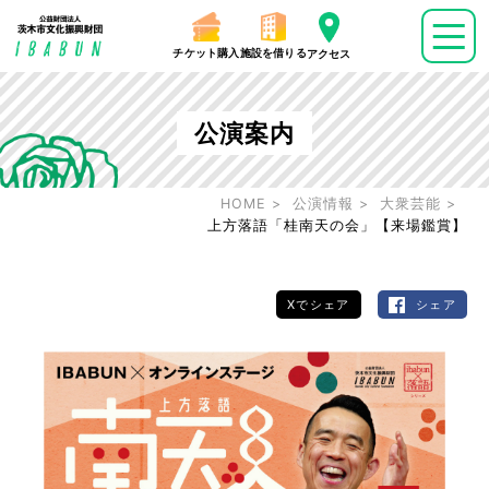
チケット購入
施設を借りる
アクセス
公演案内
HOME
公演情報
大衆芸能
上方落語「桂南天の会」【来場鑑賞】
Xでシェア
シェア