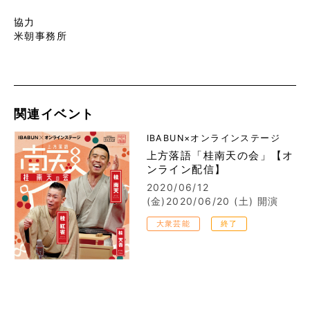
協力
米朝事務所
関連イベント
IBABUN×オンラインステージ
上方落語「桂南天の会」【オ
ンライン配信】
2020/06/12
(金)2020/06/20 (土)
開演
大衆芸能
終了