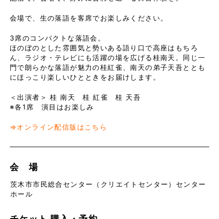
会場で、生の落語を客席でお楽しみください。
3席のコンパクトな落語会。
ほのぼのとした雰囲気と勢いある語り口で高座はもちろ
ん、ラジオ・テレビにも活躍の場を広げる桂南天。同じ一
門で朗らかな落語が魅力の桂紅雀、南天の弟子天吾ととも
にほっこり楽しいひとときをお届けします。
＜出演者＞ 桂 南天 桂 紅雀 桂 天吾
※各1席 演目はお楽しみ
⇒オンライン配信版はこちら
会 場
茨木市市民総合センター（クリエイトセンター）センター
ホール
チケット
購入・予約