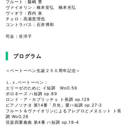
フルート：飯嶋 豊
ヴァイオリン：橋本安弘 橋本光弘
ヴィオラ：西内 泉
チェロ：高瀬恵理也
コントラバス：石井博和
司会：谷洋子
プログラム
＜ベートーベン生誕２５０周年記念＞
Ｌ.ｖ.ベートーべン：
エリーゼのために イ短調 WoO.59
ポロネーズ ハ短調 op.89
ロンド・ア・カプリッチョ ト長調 op.129
ピアノソナタ 第14番「月光」嬰ハ短調 op.27-2
フルート＆ヴァイオリンによるアレグロとメヌエット ト長
調 WoO.26
弦楽四重奏曲 第4番 ハ短調 op.18-4