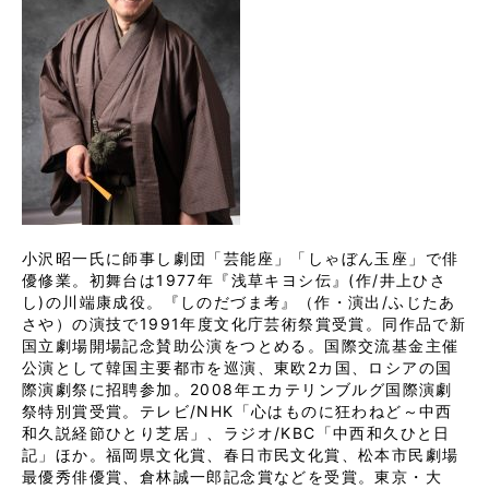
小沢昭一氏に師事し劇団「芸能座」「しゃぼん玉座」で俳
優修業。初舞台は1977年『浅草キヨシ伝』(作/井上ひさ
し)の川端康成役。『しのだづま考』（作・演出/ふじたあ
さや）の演技で1991年度文化庁芸術祭賞受賞。同作品で新
国立劇場開場記念賛助公演をつとめる。国際交流基金主催
公演として韓国主要都市を巡演、東欧2カ国、ロシアの国
際演劇祭に招聘参加。2008年エカテリンブルグ国際演劇
祭特別賞受賞。テレビ/NHK「心はものに狂わねど～中西
和久説経節ひとり芝居」、ラジオ/KBC「中西和久ひと日
記」ほか。福岡県文化賞、春日市民文化賞、松本市民劇場
最優秀俳優賞、倉林誠一郎記念賞などを受賞。東京・大