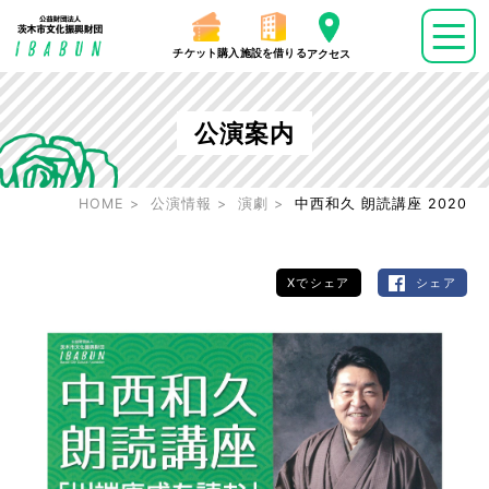
チケット購入
施設を借りる
アクセス
公演案内
HOME
公演情報
演劇
中西和久 朗読講座 2020
Xでシェア
シェア