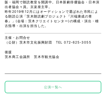
阪・福岡で朗読教室を開講中。日本新劇俳優協会・日本演
出者協会々員。京楽座主宰。
昨年2019年12月にはオーディションで選ばれた市民によ
る朗読公演「茨木朗読劇プロジェクト『川端康成の青
春』」(会場：茨木クリエイトセンター)の構成・演出・稽
古指導・出演を担当した。
主催・お問合せ
（公財）茨木市文化振興財団 TEL 072-625-3055
後援
茨木商工会議所 茨木市観光協会
公演一覧へ