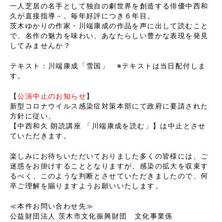
一人芝居の名手として独自の劇世界を創造する俳優中西和
久が直接指導－。毎年好評につき６年目。
茨木ゆかりの作家・川端康成の作品を声に出して読むこと
で、名作の魅力を味わい、あなたらしい豊かな表現を発見
してみませんか？
テキスト：川端康成「雪国」 ※テキストは当日配付しま
す。
【
公演中止のお知らせ
】
新型コロナウイルス感染症対策本部にて政府に要請された
方針に従い、
【中西和久 朗読講座 「川端康成を読む」】は中止とさせ
ていただきます。
楽しみにお待ちいただいておりました多くの皆様には、ご
迷惑をお掛けすることとなりますが、感染の拡大を収束す
るべく、このような判断とさせていただきましたので、何
卒ご理解を賜りますようお願いいたします。
≪本件お問い合わせ先≫
公益財団法人 茨木市文化振興財団 文化事業係