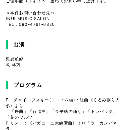
ご理解賜りますよう、重ねてお願い申し上げます。
≪本件お問い合わせ先≫
INUI MUSIC SALON
TEL：080-4761-6820
出演
黒岩航紀
乾 将万
プログラム
P.I.チャイコフスキー(エコノム編)：組曲《くるみ割り人
形》より
「序曲」「行進曲」「金平糖の踊り」「トレパック」
「花のワルツ」
F.リスト：《パガニーニ大練習曲》より「ラ・カンパネ
ラ」