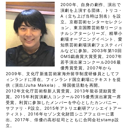
2000年、自身の劇作、演出で
演劇を上演する団体、トリコ・
A（立ち上げ当時は別名）を設
立。京都芸術センターセレクシ
ョン、東京国際芸術祭リージョ
ナルシアターシリーズ、精華小
劇場オープニングイベント、愛
知県芸術劇場演劇フェスティバ
ルなどに参加。2003年第10回
OMS戯曲賞大賞受賞。2007年
若手演出家コンクール2006最
優秀賞受賞。2007年から
2009年、文化庁新進芸術家海外留学制度研修員としてフ
ィンランドに滞在。フィンランド国立劇場にテキストを提
供（演出/Juha Makela）。帰国後活動を再開。
2012年文化庁芸術祭新人賞受賞。2013年龍谷奨励賞受
賞。2015年利賀演劇人コンクール2015優秀演出家賞一席
受賞。利賀に参加したメンバーを中心としたカンパニー、
サファリ・P設立。2015年アトリエ劇研アソシエイトアー
ティスト、2016年セゾン文化財団シニアフェローに選
出。2017年、俳優の高杉征司とともに合同会社stamp設
立。