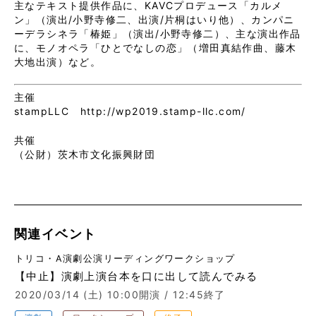
主なテキスト提供作品に、KAVCプロデュース「カルメ
ン」（演出/小野寺修二、出演/片桐はいり他）、カンパニ
ーデラシネラ「椿姫」（演出/小野寺修二）、主な演出作品
に、モノオペラ「ひとでなしの恋」（増田真結作曲、藤木
大地出演）など。
主催
stampLLC http://wp2019.stamp-llc.com/
共催
（公財）茨木市文化振興財団
関連イベント
トリコ・A演劇公演リーディングワークショップ
【中止】演劇上演台本を口に出して読んでみる
2020/03/14 (土)
10:00開演 / 12:45終了