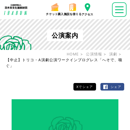
チケット購入
施設を借りる
アクセス
公演案内
HOME
公演情報
演劇
【中止】トリコ・A演劇公演ワークインプログレス「へそで、嗅
ぐ」
Xでシェア
シェア