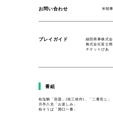
お問い合わせ
米朝事
プレイガイド
細田商事株式会社 
株式会社富士商会 
チケットぴあ T
番組
桂塩鯛「宿題」(桂三枝作)、「二番煎じ」
月亭八光「お楽しみ」
桂そうば「開口一番」