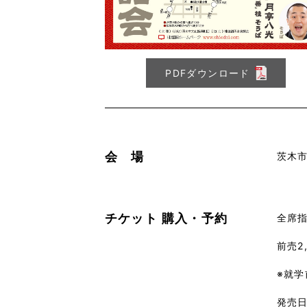
PDFダウンロード
会 場
茨木
チケット
購入・予約
全席
前売2
※就
発売日