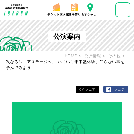
チケット購入
施設を借りる
アクセス
公演案内
HOME
公演情報
その他
次なるシニアステージへ。 いこいこ未来塾体験、知らない事を
学んでみよう！
Xでシェア
シェア