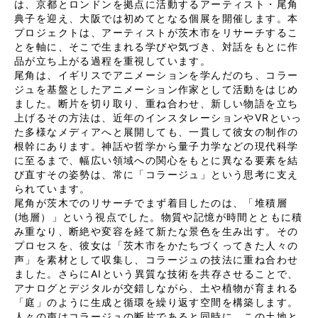
は、京都とロンドンを拠点に活動するアーティスト・尾角
典子を迎え、大阪では初めてとなる個展を開催します。本
プロジェクトは、アーティストが茨木市をリサーチするこ
とを軸に、そこで生まれる学びや気づき、対話をもとに作
品が立ち上がる過程を重視しています。
尾角は、イギリスでアニメーションを学んだのち、コラー
ジュを基盤としたアニメーション作家として活動をはじめ
ました。断片を切り取り、重ね合わせ、新しい物語を立ち
上げるその方法は、近年のインスタレーションやVRといっ
た多様なメディアへと展開しても、一貫して彼女の制作の
根幹にあります。神話や哲学から量子力学などの現代科学
に至るまで、幅広い領域への関心をもとに異なる要素を結
び直すその姿勢は、常に「コラージュ」という思考に支え
られています。
​​尾角が茨木でのリサーチでまず着目したのは、「堆積層
(地層）」という視点でした。物質や記憶が時間とともに積
み重なり、断絶や変容を経て新たな景色を生み出す。その
プロセスを、彼女は「茨木市をかたちづくってきた人々の
声」を素材として収集し、コラージュの技法に重ね合わせ
ました。さらにAIという異質な技術を共存させることで、
アナログとデジタルが交錯しながら、土や植物が育まれる
「庭」のように生成と循環を繰り返す空間を構築します。
人々の声はコラージュの断片であると同時に、この土地と