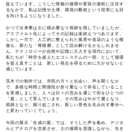
捉えています。こうした情報の循環や変容の過程に注目す
るなかで、私は記憶や土壌、環境の断絶という現実にも目
を向けるようになりました。
かつて出来事は土に積み重なり痕跡を残していましたが、
アスファルト化によってその記録は途絶えつつあります。
しかし一方で、人工的に整えられた風景や造花のような模
倣も、新たな「堆積層」として読み解けるかもしれませ
ん。テクノロジーが自然や記憶に介入する現代において、
私たちが「時空を超えたエコシステムの一部」として循環
を捉え直すことは、新しい視点を得るために欠かせないと
感じています。
茨木での制作では、市民の方々と出会い、声を聞くなか
で、多様な時間と関係性が折り重なって存在していること
を実感しました。人々は日々の営みを通じて街をひとつの
「庭」として育んでいます。その営みはやがて層となり、
痕跡となり、掘り起こされ、新しい景色を生み出す養分へ
と変わっていくでしょう。
今回の展示「生成の庭」では、そうした声を集め、デジタ
ルとアナログを交差させ、土の循環を意識しながら、生き