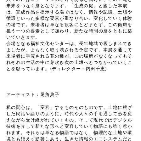
未来をつなぐ層となります。「生成の庭」と題した本展
は、完成作品を提示する場ではなく、情報や記憶、土壌や
循環といった多様な要素が重なり合い、変化していく体験
の場です。来場者は単なる観客にとどまらず、この循環を
担う一つの要素として加わり、新たな時間の層をともに築
いていきます。
会場となる福祉文化センターは、長年地域で親しまれてき
ましたが、まもなく取り壊される予定です。本展を通して
来場者に手渡される花の種が、この場所がなくなってもそ
れぞれの生活の中に芽吹き次の土壌へとつながっていくこ
とを願っています。(ディレクター：内田千恵)
アーティスト：尾角典子
私の関心は、「変容」するものそのものです。土地に根ざ
した民話や語りのように、時代や人々の手を通して形を変
えながら受け継がれていくもの、そして現代ではデジタル
技術を介して新たな形へと変容していく物語にも強く惹か
れます。それらは単なる物語ではなく、物理的な土地や環
境とも絶えず影響しあう、生きた情報のエコシステムだと