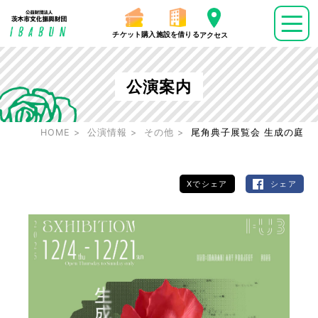
チケット購入
施設を借りる
アクセス
公演案内
HOME
公演情報
その他
尾角典子展覧会 生成の庭
Xでシェア
シェア