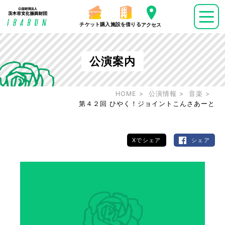
チケット購入
施設を借りる
アクセス
公演案内
HOME
公演情報
音楽
第４２回 ひやく！ジョイントこんさあーと
Xでシェア
シェア