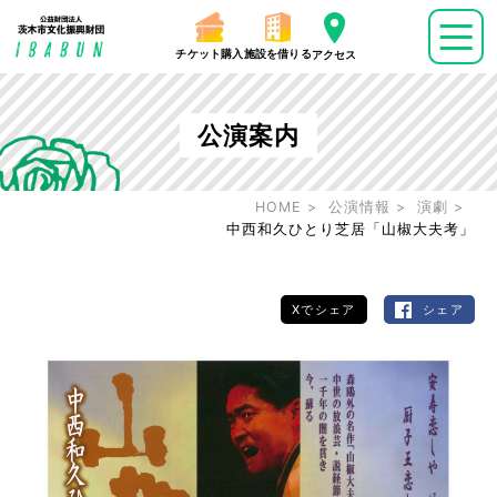
チケット購入
施設を借りる
アクセス
公演案内
HOME
公演情報
演劇
中西和久ひとり芝居「山椒大夫考」
Xでシェア
シェア