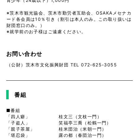
青少年（24歳以下）1,000円
※茨木市観光協会、茨木市勤労者互助会、OSAKAメセナカ
ード各会員は10％引き（割引は本人のみ。この取り扱いは
財団窓口のみ。）
※就学前のお子様はご遠慮ください。
お問い合わせ
（公財）茨木市文化振興財団 TEL 072-625-3055
番組
■番組
「四人癖」 桂文三（文枝一門）
「子盗人」 笑福亭三喬（松鶴一門）
「親子茶屋」 桂米団治（米朝一門）
「堪忍袋」 露の都（春団治一門）