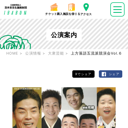
チケット購入
施設を借りる
アクセス
公演案内
HOME
公演情報
大衆芸能
上方落語五流派競演会Vol.６
Xでシェア
シェア