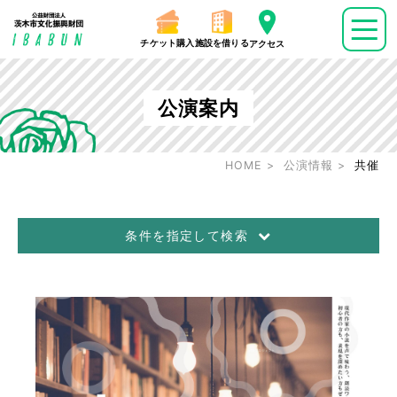
チケット購入
施設を借りる
アクセス
公演案内
HOME
公演情報
共催
条件を指定して検索
公演日
～
ジャンル
音楽
演劇