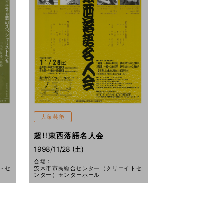
大衆芸能
超!!東西落語名人会
1998/11/28 (土)
会場：
トセ
茨木市市民総合センター（クリエイトセ
ンター）センターホール