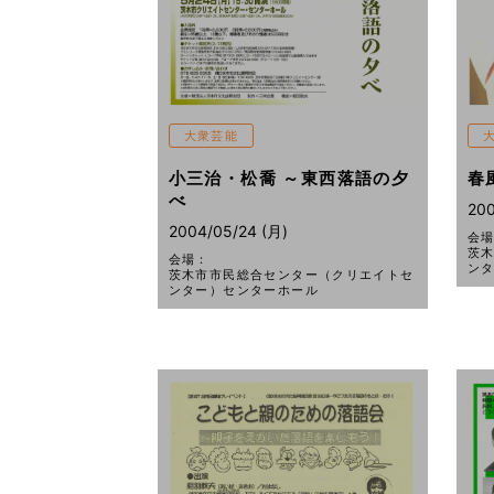
大衆芸能
小三治・松喬 ～東西落語の夕
春
べ
200
2004/05/24 (月)
会
茨
会場：
ン
茨木市市民総合センター（クリエイトセ
ンター）センターホール