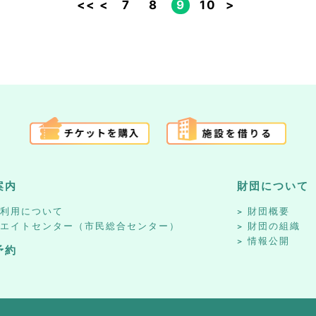
<<
<
7
8
9
10
>
案内
財団について
設利用について
財団概要
リエイトセンター（市民総合センター）
財団の組織
情報公開
予約