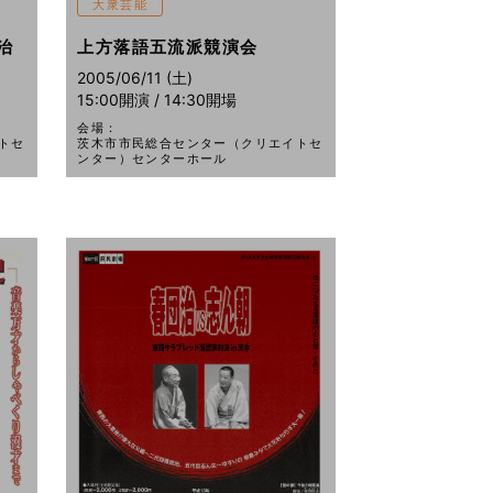
大衆芸能
治
上方落語五流派競演会
2005/06/11 (土)
15:00開演 / 14:30開場
会場：
トセ
茨木市市民総合センター（クリエイトセ
ンター）センターホール