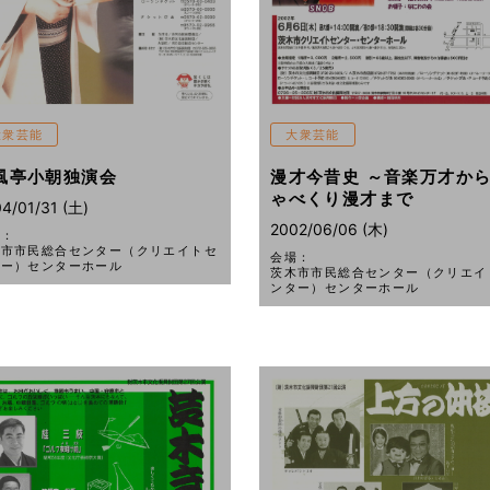
大衆芸能
大衆芸能
風亭小朝独演会
漫才今昔史 ～音楽万才か
ゃべくり漫才まで
4/01/31 (土)
2002/06/06 (木)
場：
木市市民総合センター（クリエイトセ
会場：
ター）センターホール
茨木市市民総合センター（クリエイ
ンター）センターホール