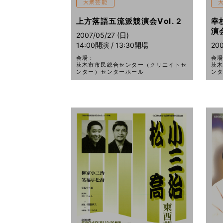
大衆芸能
幸
上方落語五流派競演会Vol.２
演
2007/05/27 (日)
200
14:00開演 / 13:30開場
会
会場：
茨
茨木市市民総合センター（クリエイトセ
ン
ンター）センターホール