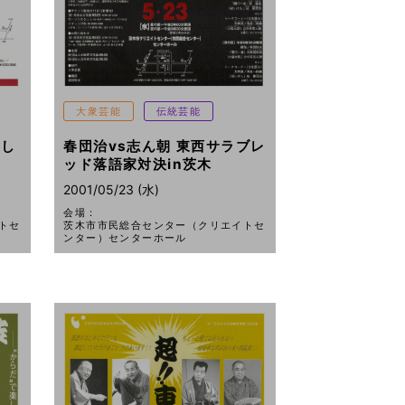
大衆芸能
伝統芸能
らし
春団治vs志ん朝 東西サラブレ
ッド落語家対決in茨木
2001/05/23 (水)
会場：
トセ
茨木市市民総合センター（クリエイトセ
ンター）センターホール