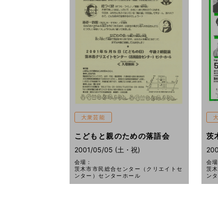
大衆芸能
こどもと親のための落語会
茨
2001/05/05 (土・祝)
200
会場：
会
茨木市市民総合センター（クリエイトセ
茨
ンター）センターホール
ン