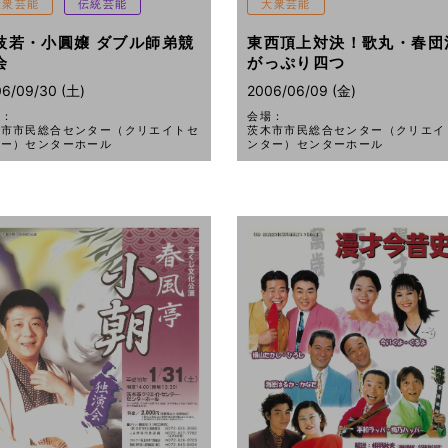
大衆芸能
伝統芸能
大衆芸能
枝若・小圓嬢 ダブル師弟競
東西頂上対決！歌丸・春団
会
がっぷり四つ
6/09/30 (土)
2006/06/09 (金)
場：
会場：
木市市民総合センター（クリエイトセ
茨木市市民総合センター（クリエイ
ター）センターホール
ンター）センターホール