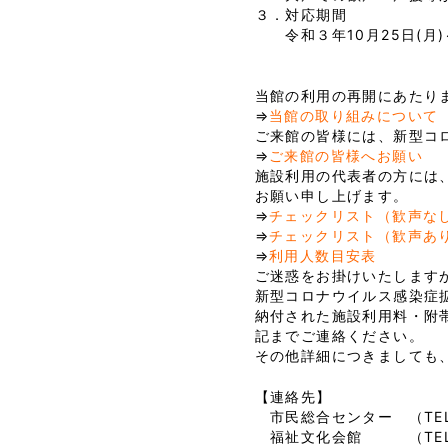
３．対応期間
令和３年10月25日(月)
当館の利用の再開にあたり
⇒
当館の取り組みについて
ご来館の皆様には、新型コ
⇒
ご来館の皆様へお願い
施設利用の代表者の方には
お願い申し上げます。
⇒
チェックリスト（歓声な
⇒
チェックリスト（歓声あ
⇒
利用人数目安表
ご迷惑をお掛けいたします
新型コロナウイルス感染症
納付された施設利用料・附
記までご連絡ください。
その他詳細につきましても
【連絡先】
市民総合センター （TEL 07
福祉文化会館 （TEL 072