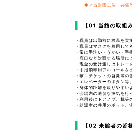
◆＜当財団主催・共催
【01 当館の取組
・職員は出勤前に検温を実
・職員はマスクを着用して
・常に手洗い・うがい・手
・窓口など対面する場所に
・現金の受け渡しはトレー
・手指消毒用アルコールを
・咳エチケットの啓発等の
・エレベーターのボタン等
・身体的距離を取りやすい
・会場内の適切な換気を行
・利用後にドアノブ、机等
・給湯室の共用のポット、
【02 来館者の皆