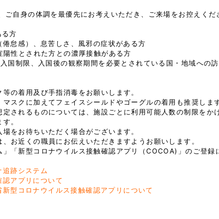
は、ご自身の体調を最優先にお考えいただき、ご来場をお控えくだ
ある方
さ（倦怠感）、息苦しさ、風邪の症状がある方
染症陽性とされた方との濃厚接触がある方
から入国制限、入国後の観察期間を必要とされている国・地域への
ク等の着用及び手指消毒をお願いします。
マスクに加えてフェイスシールドやゴーグルの着用も推奨しま
想定されるものについては、施設ごとに利用可能人数の制限をかけ
ます。
入場をお待ちいただく場合がございます。
は、お近くの職員にお伝えいただきますようお願いします。
ム」「新型コロナウイルス接触確認アプリ（COCOA)」のご登録
ナ追跡システム
確認アプリについて
省新型コロナウイルス接触確認アプリについて