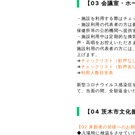
【03 会議室・
・施設を利用する際はチェ
・施設利用の代表者の方は
保健所等の公的機関へ提供
・施設利用中は定期的な換
声・高唱をお控えいただき
施設利用の代表者の方には
上げます。
⇒
チェックリスト（歓声な
⇒
チェックリスト（歓声あ
⇒
利用人数目安表
新型コロナウイルス感染症
て、当面の間、全額返金い
【04 茨木市文
【02 来館者の皆様へのお
◆入場時に検温をさせていた