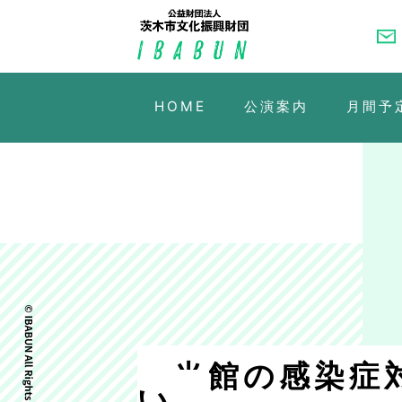
HOME
公演案内
月間予
当館の感染症
い