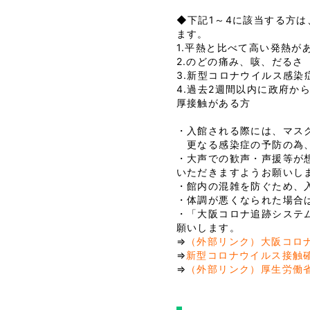
◆下記1～4に該当する方
ます。
1.平熱と比べて高い発熱が
2.のどの痛み、咳、だる
3.新型コロナウイルス感
4.過去2週間以内に政府
厚接触がある方
・入館される際には、マス
更なる感染症の予防の為、
・大声での歓声・声援等が
いただきますようお願いし
・館内の混雑を防ぐため、
・体調が悪くなられた場合
・「大阪コロナ追跡システ
願いします。
⇒
（外部リンク）大阪コロ
⇒
新型コロナウイルス接触
⇒
（外部リンク）厚生労働