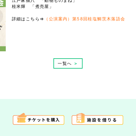
江戸家猫八 「動物ものまね」
桂米輝 「煮売屋」
詳細はこちら⇒
（公演案内）第58回桂塩鯛茨木落語会
一覧へ
＞