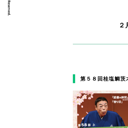
２
第５８回桂塩鯛茨